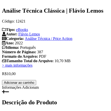
Análise Técnica Clássica | Flávio Lemos
Código: 12421
Tipo:
eBooks
Autor:
Flávio Lemos
Categoria:
Análise Técnica / Price Action
Ano:
2022
Idioma:
Português
Número de Páginas:
387
Formato do Arquivo:
PDF
Tamanho Total do Arquivo:
10,70 MB
> mais informações
R$
10,00
Análise
Adicionar ao carrinho
Técnica
Informações Adicionais
Clássica
|
Flávio
Descrição do Produto
Lemos
quantidade