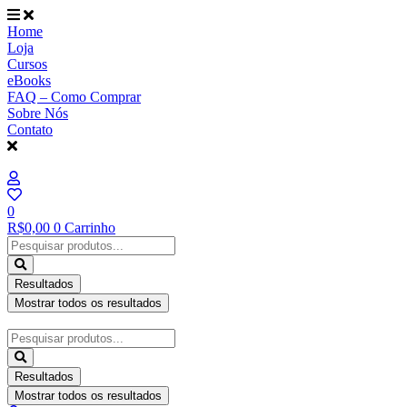
Ir
para
Home
o
Loja
conteúdo
Cursos
eBooks
FAQ – Como Comprar
Sobre Nós
Contato
0
R$
0,00
0
Carrinho
Pesquisar
...
Resultados
Mostrar todos os resultados
Pesquisar
...
Resultados
Mostrar todos os resultados