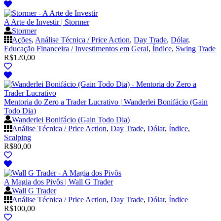
A Arte de Investir | Stormer
Stormer
Ações
,
Análise Técnica / Price Action
,
Day Trade
,
Dólar
,
Educação Financeira / Investimentos em Geral
,
Índice
,
Swing Trade
R$
120,00
Mentoria do Zero a Trader Lucrativo | Wanderlei Bonifácio (Gain
Todo Dia)
Wanderlei Bonifácio (Gain Todo Dia)
Análise Técnica / Price Action
,
Day Trade
,
Dólar
,
Índice
,
Scalping
R$
80,00
A Magia dos Pivôs | Wall G Trader
Wall G Trader
Análise Técnica / Price Action
,
Day Trade
,
Dólar
,
Índice
R$
100,00