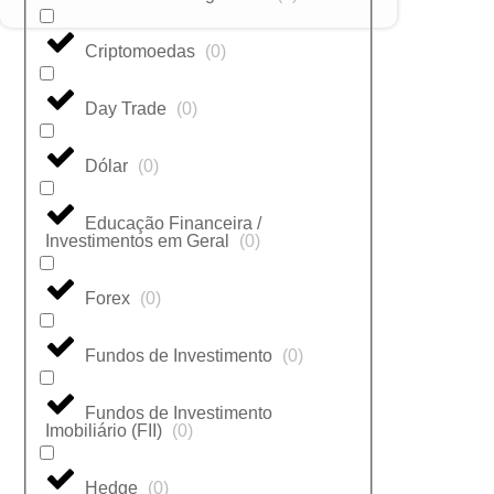
Criptomoedas
(
0
)
Day Trade
(
0
)
Dólar
(
0
)
Educação Financeira /
Investimentos em Geral
(
0
)
Forex
(
0
)
Fundos de Investimento
(
0
)
Fundos de Investimento
Imobiliário (FII)
(
0
)
Hedge
(
0
)