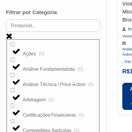
Vin
Mir
Filtrar por Categoria
Bru
Br
Vinic
Anális
Ações
(
0
)
Actio
,
Day
Análise Fundamentalista
(
0
)
R$
Análise Técnica / Price Action
(
0
)
Arbitragem
(
0
)
Certificações Financeiras
(
0
)
Commodities Agrícolas
(
0
)