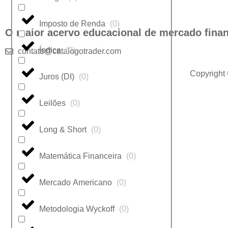
Imposto de Renda
(
0
)
O maior acervo educacional de mercado finan
Índice
(
0
)
contato@catalogotrader.com
Copyright
Juros (DI)
(
0
)
Leilões
(
0
)
Long & Short
(
0
)
Matemática Financeira
(
0
)
Mercado Americano
(
0
)
Metodologia Wyckoff
(
0
)