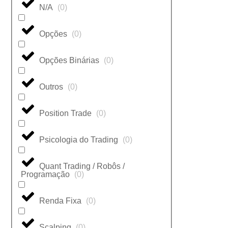
N/A
(
0
)
Opções
(
0
)
Opções Binárias
(
0
)
Outros
(
0
)
Position Trade
(
0
)
Psicologia do Trading
(
0
)
Quant Trading / Robôs /
Programação
(
0
)
Renda Fixa
(
0
)
Scalping
(
0
)