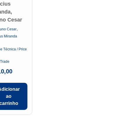
icius
anda,
no Cesar
,
uno Cesar
ius Miranda
e Técnica / Price
n
 Trade
10,00
Adicionar
ao
carrinho