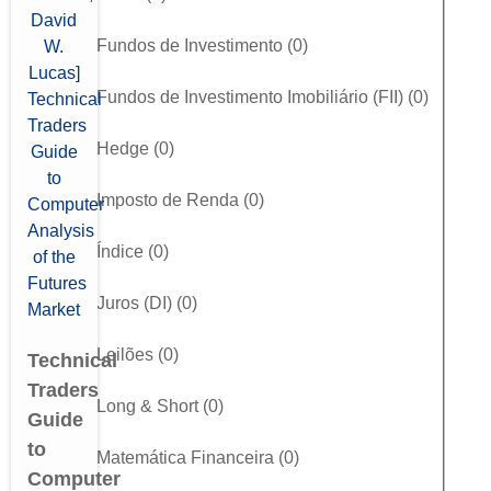
Fundos de Investimento
(
0
)
Fundos de Investimento Imobiliário (FII)
(
0
)
Hedge
(
0
)
Imposto de Renda
(
0
)
Índice
(
0
)
Juros (DI)
(
0
)
Leilões
(
0
)
Technical
Traders
Long & Short
(
0
)
Guide
to
Matemática Financeira
(
0
)
Computer