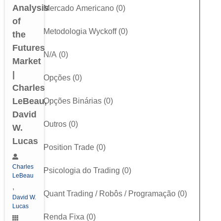
Analysis
Mercado Americano
(
0
)
of
Metodologia Wyckoff
(
0
)
the
Futures
N/A
(
0
)
Market
|
Opções
(
0
)
Charles
LeBeau,
Opções Binárias
(
0
)
David
Outros
(
0
)
W.
Lucas
Position Trade
(
0
)
Charles
Psicologia do Trading
(
0
)
LeBeau
,
Quant Trading / Robôs / Programação
(
0
)
David W.
Lucas
Renda Fixa
(
0
)