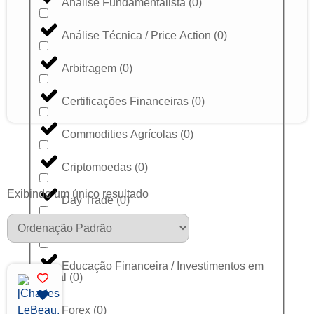
Análise Fundamentalista
(
0
)
Análise Técnica / Price Action
(
0
)
Arbitragem
(
0
)
Certificações Financeiras
(
0
)
Commodities Agrícolas
(
0
)
Criptomoedas
(
0
)
Exibindo um único resultado
Day Trade
(
0
)
Dólar
(
0
)
Educação Financeira / Investimentos em
Geral
(
0
)
Forex
(
0
)