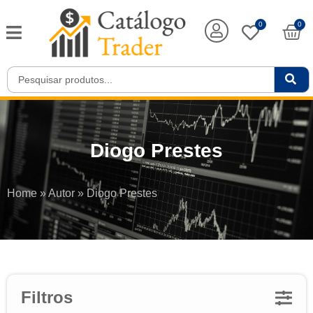
0
0
Diogo Prestes
Home
»
Autor
»
Diogo Prestes
Filtros