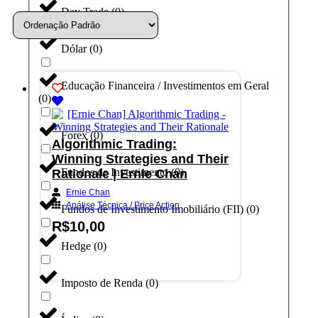
Day Trade
(
0
)
Dólar
(
0
)
Educação Financeira / Investimentos em Geral
(
0
)
Forex
(
0
)
Algorithmic Trading:
Winning Strategies and Their
Fundos de Investimento
(
0
)
Rationale | Ernie Chan
Ernie Chan
Análise Técnica / Price Action
Fundos de Investimento Imobiliário (FII)
(
0
)
R$
10,00
Hedge
(
0
)
Adicionar ao carrinho
Imposto de Renda
(
0
)