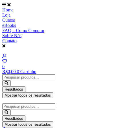
Ir
para
Home
o
Loja
conteúdo
Cursos
eBooks
FAQ – Como Comprar
Sobre Nós
Contato
0
R$
0,00
0
Carrinho
Pesquisar
...
Resultados
Mostrar todos os resultados
Pesquisar
...
Resultados
Mostrar todos os resultados