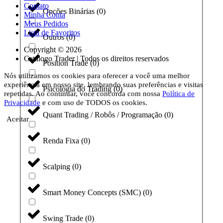
Contato
Opções Binárias
(
0
)
Minha Conta
Meus Pedidos
Lista de Favoritos
Outros
(
0
)
Copyright © 2026
Catálogo Trader | Todos os direitos reservados
Position Trade
(
0
)
Nós utilizamos os cookies para oferecer a você uma melhor
experiência em nosso site, lembrando suas preferências e visitas
Psicologia do Trading
(
0
)
repetidas. Ao continuar, você concorda com nossa
Política de
Privacidade
e com uso de TODOS os cookies.
Quant Trading / Robôs / Programação
(
0
)
Aceitar
Renda Fixa
(
0
)
Scalping
(
0
)
Smart Money Concepts (SMC)
(
0
)
Swing Trade
(
0
)