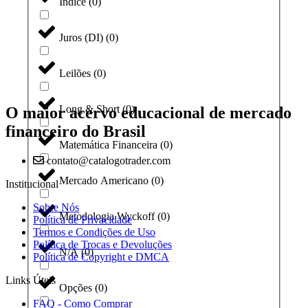
Índice
(
0
)
Juros (DI)
(
0
)
Leilões
(
0
)
Long & Short
(
0
)
O maior acervo educacional de mercado
financeiro do Brasil
Matemática Financeira
(
0
)
contato@catalogotrader.com
Mercado Americano
(
0
)
Institucional
Sobre Nós
Metodologia Wyckoff
(
0
)
Política de Privacidade
Termos e Condições de Uso
Política de Trocas e Devoluções
N/A
(
0
)
Política de Copyright e DMCA
Links Úteis
Opções
(
0
)
FAQ - Como Comprar