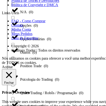
Política de Trocas e Devoluções
Política de Copyright e DMCA
N/A
(
0
)
Links Úteis
FAQ - Como Comprar
Contato
Opções
(
0
)
Minha Conta
Meus Pedidos
Lista de Favoritos
Opções Binárias
(
0
)
Copyright © 2026
Catálogo Trader | Todos os direitos reservados
Outros
(
0
)
Nós utilizamos os cookies para oferecer a você uma melhor experiênci
de TODOS os cookies.
Position Trade
(
0
)
Aceitar
Psicologia do Trading
(
0
)
Fechar
Privacy Overview
Quant Trading / Robôs / Programação
(
0
)
This website uses cookies to improve your experience while you navigat
working of basic functionalities of the website. We also use third-pa