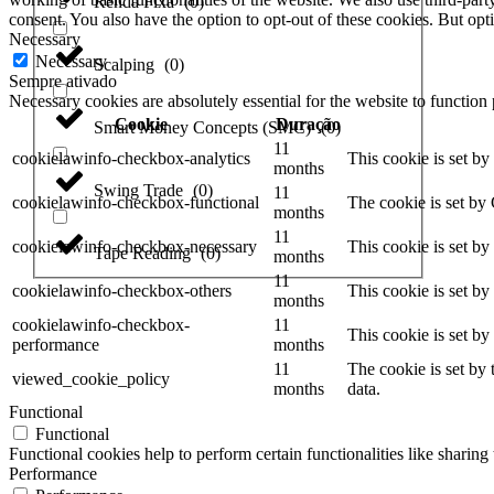
Renda Fixa
(
0
)
consent. You also have the option to opt-out of these cookies. But op
Necessary
Necessary
Scalping
(
0
)
Sempre ativado
Necessary cookies are absolutely essential for the website to function
Cookie
Duração
Smart Money Concepts (SMC)
(
0
)
11
cookielawinfo-checkbox-analytics
This cookie is set b
months
Swing Trade
(
0
)
11
cookielawinfo-checkbox-functional
The cookie is set by
months
11
cookielawinfo-checkbox-necessary
This cookie is set b
Tape Reading
(
0
)
months
11
cookielawinfo-checkbox-others
This cookie is set b
months
cookielawinfo-checkbox-
11
This cookie is set b
performance
months
11
The cookie is set by
viewed_cookie_policy
months
data.
Functional
Functional
Functional cookies help to perform certain functionalities like sharing 
Performance