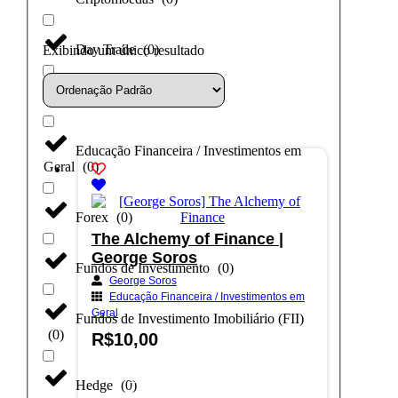
Day Trade
(
0
)
Exibindo um único resultado
Dólar
(
0
)
Educação Financeira / Investimentos em
Geral
(
0
)
Forex
(
0
)
The Alchemy of Finance |
George Soros
Fundos de Investimento
(
0
)
George Soros
Educação Financeira / Investimentos em
Geral
Fundos de Investimento Imobiliário (FII)
(
0
)
R$
10,00
Adicionar ao carrinho
Hedge
(
0
)