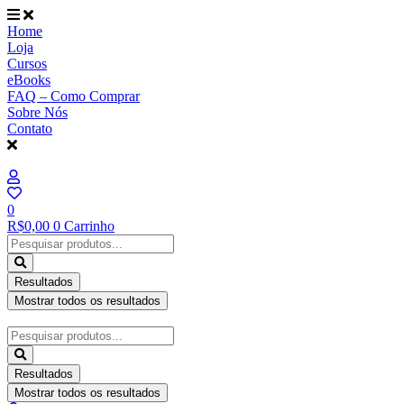
Ir
para
Home
o
Loja
conteúdo
Cursos
eBooks
FAQ – Como Comprar
Sobre Nós
Contato
0
R$
0,00
0
Carrinho
Pesquisar
...
Resultados
Mostrar todos os resultados
Pesquisar
...
Resultados
Mostrar todos os resultados