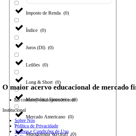
Imposto de Renda
(
0
)
Índice
(
0
)
Juros (DI)
(
0
)
Leilões
(
0
)
Long & Short
(
0
)
O maior acervo educacional de mercado fi
Matemática Financeira
(
0
)
contato@catalogotrader.com
Institucional
Mercado Americano
(
0
)
Sobre Nós
Política de Privacidade
Termos e Condições de Uso
Metodologia Wyckoff
(
0
)