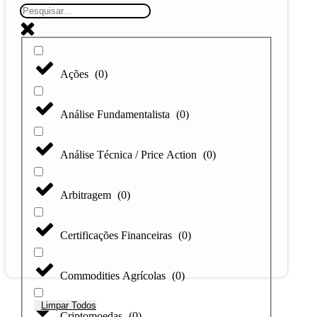
Ações
(
0
)
Análise Fundamentalista
(
0
)
Análise Técnica / Price Action
(
0
)
Arbitragem
(
0
)
Certificações Financeiras
(
0
)
Commodities Agrícolas
(
0
)
Limpar Todos
Criptomoedas
(
0
)