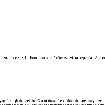
a em nosso site, lembrando suas preferências e visitas repetidas. Ao 
e through the website. Out of these, the cookies that are categorized a
rty cookies that help us analyze and understand how you use this websit