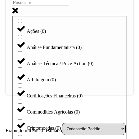
Ações
(
0
)
Análise Fundamentalista
(
0
)
Análise Técnica / Price Action
(
0
)
Arbitragem
(
0
)
Certificações Financeiras
(
0
)
Commodities Agrícolas
(
0
)
Criptomoedas
(
0
)
Exibindo um único resultado