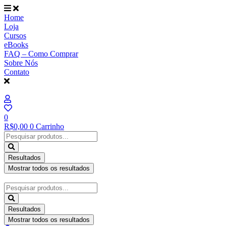
Ir
para
Home
o
Loja
conteúdo
Cursos
eBooks
FAQ – Como Comprar
Sobre Nós
Contato
0
R$
0,00
0
Carrinho
Pesquisar
...
Resultados
Mostrar todos os resultados
Pesquisar
...
Resultados
Mostrar todos os resultados