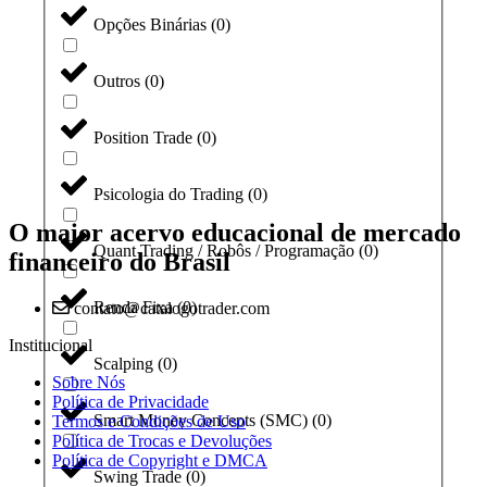
Opções Binárias
(
0
)
Outros
(
0
)
Position Trade
(
0
)
Psicologia do Trading
(
0
)
O maior acervo educacional de mercado
Quant Trading / Robôs / Programação
(
0
)
financeiro do Brasil
Renda Fixa
(
0
)
contato@catalogotrader.com
Institucional
Scalping
(
0
)
Sobre Nós
Política de Privacidade
Smart Money Concepts (SMC)
(
0
)
Termos e Condições de Uso
Política de Trocas e Devoluções
Política de Copyright e DMCA
Swing Trade
(
0
)