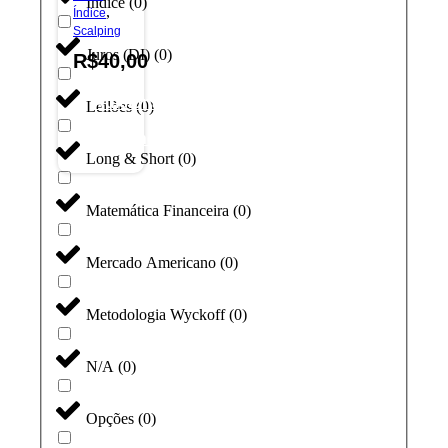
Índice
(
0
)
,
Índice
Scalping
Juros (DI)
(
0
)
R$
40,00
Adicionar
Leilões
(
0
)
ao
carrinho
Long & Short
(
0
)
Matemática Financeira
(
0
)
Mercado Americano
(
0
)
Metodologia Wyckoff
(
0
)
N/A
(
0
)
Opções
(
0
)