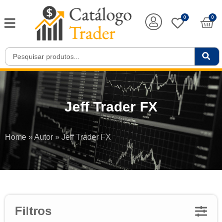
0
0
Jeff Trader FX
Home
»
Autor
»
Jeff Trader FX
Filtros