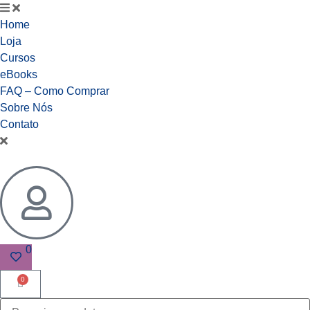
Home
Loja
Cursos
eBooks
FAQ – Como Comprar
Sobre Nós
Contato
0
0