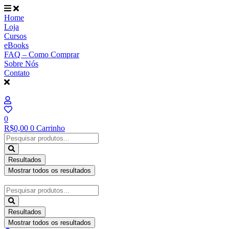
Ir
para
Home
o
Loja
conteúdo
Cursos
eBooks
FAQ – Como Comprar
Sobre Nós
Contato
0
R$
0,00
0
Carrinho
Pesquisar
...
Resultados
Mostrar todos os resultados
Pesquisar
...
Resultados
Mostrar todos os resultados