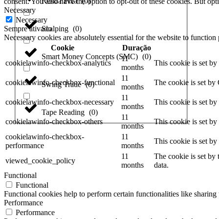
Renda Fixa
(
0
)
consent. You also have the option to opt-out of these cookies. But op
Necessary
Necessary
Scalping
(
0
)
Sempre ativado
Necessary cookies are absolutely essential for the website to function
Cookie
Duração
Smart Money Concepts (SMC)
(
0
)
11
cookielawinfo-checkbox-analytics
This cookie is set b
months
11
cookielawinfo-checkbox-functional
The cookie is set by
Swing Trade
(
0
)
months
11
cookielawinfo-checkbox-necessary
This cookie is set b
months
Tape Reading
(
0
)
11
cookielawinfo-checkbox-others
This cookie is set b
months
cookielawinfo-checkbox-
11
This cookie is set b
performance
months
11
The cookie is set by
viewed_cookie_policy
months
data.
Functional
Functional
Functional cookies help to perform certain functionalities like sharing 
Performance
Performance