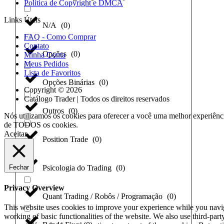
Política de Copyright e DMCA
Links Úteis
N/A
(
0
)
FAQ - Como Comprar
Contato
Opções
(
0
)
Minha Conta
Meus Pedidos
Lista de Favoritos
Opções Binárias
(
0
)
Copyright © 2026
Catálogo Trader | Todos os direitos reservados
Outros
(
0
)
Nós utilizamos os cookies para oferecer a você uma melhor experiênci
de TODOS os cookies.
Aceitar
Position Trade
(
0
)
Psicologia do Trading
(
0
)
Fechar
Privacy Overview
Quant Trading / Robôs / Programação
(
0
)
This website uses cookies to improve your experience while you navigat
working of basic functionalities of the website. We also use third-pa