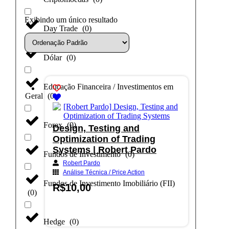
Exibindo um único resultado
Day Trade
(
0
)
Dólar
(
0
)
Educação Financeira / Investimentos em
Geral
(
0
)
Forex
(
0
)
Design, Testing and
Optimization of Trading
Systems | Robert Pardo
Fundos de Investimento
(
0
)
Robert Pardo
Análise Técnica / Price Action
Fundos de Investimento Imobiliário (FII)
R$
10,00
(
0
)
Adicionar ao carrinho
Hedge
(
0
)