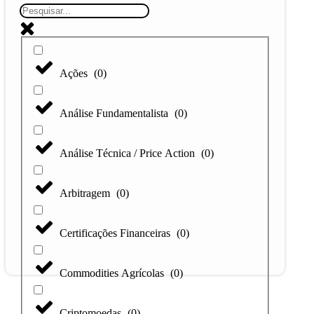
Ações
(
0
)
Análise Fundamentalista
(
0
)
Análise Técnica / Price Action
(
0
)
Arbitragem
(
0
)
Certificações Financeiras
(
0
)
Commodities Agrícolas
(
0
)
Criptomoedas
(
0
)