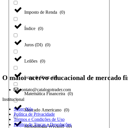
Imposto de Renda
(
0
)
Índice
(
0
)
Juros (DI)
(
0
)
Leilões
(
0
)
O maior acervo educacional de mercado fi
Long & Short
(
0
)
contato@catalogotrader.com
Matemática Financeira
(
0
)
Institucional
Sobre Nós
Mercado Americano
(
0
)
Política de Privacidade
Termos e Condições de Uso
Política de Trocas e Devoluções
Metodologia Wyckoff
(
0
)