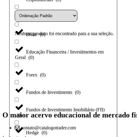
Day Trade
(
0
)
Nenhum produto foi encontrado para a sua seleção.
Dólar
(
0
)
Educação Financeira / Investimentos em
Geral
(
0
)
Forex
(
0
)
Fundos de Investimento
(
0
)
Fundos de Investimento Imobiliário (FII)
O maior acervo educacional de mercado fi
(
0
)
contato@catalogotrader.com
Hedge
(
0
)