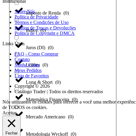
Institucional
Sobre Nós
Imposto de Renda
(
0
)
Política de Privacidade
Termos e Condições de Uso
Política de Trocas e Devoluções
Índice
(
0
)
Política de Copyright e DMCA
Links Úteis
Juros (DI)
(
0
)
FAQ - Como Comprar
Contato
Leilões
(
0
)
Minha Conta
Meus Pedidos
Lista de Favoritos
Long & Short
(
0
)
Copyright © 2026
Catálogo Trader | Todos os direitos reservados
Matemática Financeira
(
0
)
Nós utilizamos os cookies para oferecer a você uma melhor experiênci
de TODOS os cookies.
Aceitar
Mercado Americano
(
0
)
Fechar
Metodologia Wyckoff
(
0
)