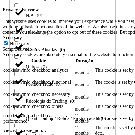
Privacy Overview
N/A
(
0
)
This website uses cookies to improve your experience while you navigat
working of basic functionalities of the website. We also use third-pa
consent. You also have the option to opt-out of these cookies. But op
Opções
(
0
)
Necessary
Necessary
Sempre ativado
Opções Binárias
(
0
)
Necessary cookies are absolutely essential for the website to function
Cookie
Duração
Outros
(
0
)
11
cookielawinfo-checkbox-analytics
This cookie is set b
months
11
cookielawinfo-checkbox-functional
The cookie is set by
Position Trade
(
0
)
months
11
cookielawinfo-checkbox-necessary
This cookie is set b
months
Psicologia do Trading
(
0
)
11
cookielawinfo-checkbox-others
This cookie is set b
months
cookielawinfo-checkbox-
11
Quant Trading / Robôs / Programação
(
0
)
This cookie is set b
performance
months
11
The cookie is set by
viewed_cookie_policy
months
data.