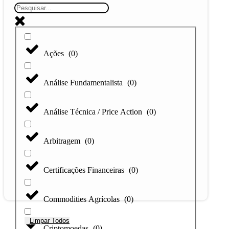
Ações
(
0
)
Análise Fundamentalista
(
0
)
Análise Técnica / Price Action
(
0
)
Arbitragem
(
0
)
Certificações Financeiras
(
0
)
Commodities Agrícolas
(
0
)
Limpar Todos
Criptomoedas
(
0
)