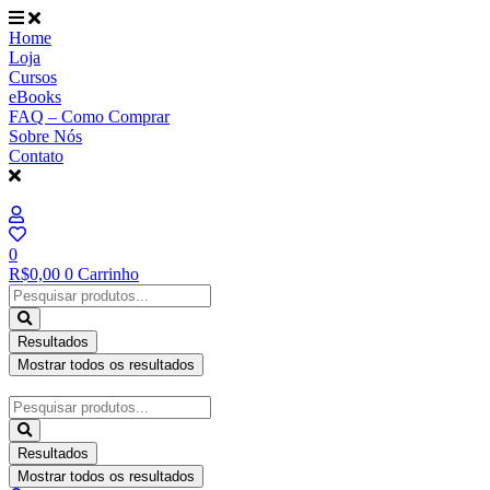
Ir
para
Home
o
Loja
conteúdo
Cursos
eBooks
FAQ – Como Comprar
Sobre Nós
Contato
0
R$
0,00
0
Carrinho
Pesquisar
...
Resultados
Mostrar todos os resultados
Pesquisar
...
Resultados
Mostrar todos os resultados