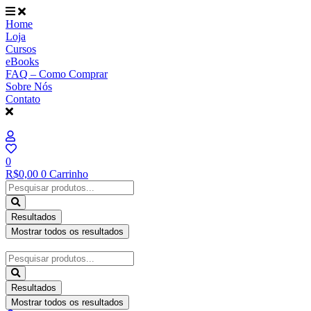
Ir
para
Home
o
Loja
conteúdo
Cursos
eBooks
FAQ – Como Comprar
Sobre Nós
Contato
0
R$
0,00
0
Carrinho
Pesquisar
...
Resultados
Mostrar todos os resultados
Pesquisar
...
Resultados
Mostrar todos os resultados