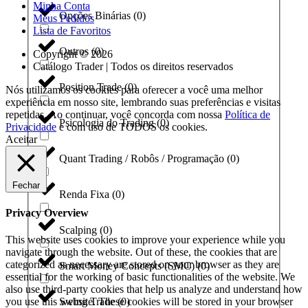
Minha Conta
Opções Binárias
(
0
)
Meus Pedidos
Lista de Favoritos
Outros
(
0
)
Copyright © 2026
Catálogo Trader | Todos os direitos reservados
Position Trade
(
0
)
Nós utilizamos os cookies para oferecer a você uma melhor
experiência em nosso site, lembrando suas preferências e visitas
repetidas. Ao continuar, você concorda com nossa
Política de
Psicologia do Trading
(
0
)
Privacidade
e com uso de TODOS os cookies.
Aceitar
Quant Trading / Robôs / Programação
(
0
)
Fechar
Renda Fixa
(
0
)
Privacy Overview
Scalping
(
0
)
This website uses cookies to improve your experience while you
navigate through the website. Out of these, the cookies that are
categorized as necessary are stored on your browser as they are
Smart Money Concepts (SMC)
(
0
)
essential for the working of basic functionalities of the website. We
also use third-party cookies that help us analyze and understand how
you use this website. These cookies will be stored in your browser
Swing Trade
(
0
)