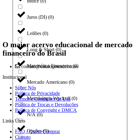
Índice
(
0
)
Juros (DI)
(
0
)
Leilões
(
0
)
O maior acervo educacional de mercado
Long & Short
(
0
)
financeiro do Brasil
Matemática Financeira
(
0
)
contato@catalogotrader.com
Institucional
Mercado Americano
(
0
)
Sobre Nós
Política de Privacidade
Metodologia Wyckoff
(
0
)
Termos e Condições de Uso
Política de Trocas e Devoluções
Política de Copyright e DMCA
N/A
(
0
)
Links Úteis
Opções
(
0
)
FAQ - Como Comprar
Contato