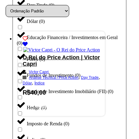
Day Trade
(
0
)
Dólar
(
0
)
Educação Financeira / Investimentos em Geral
(
0
)
O Rei do Price Action | Victor
Forex
(
0
)
Capri
Victor Capri
Fundos de Investimento
(
0
)
,
,
Análise Técnica / Price Action
Day Trade
,
Dólar
Índice
Fundos de Investimento Imobiliário (FII)
(
0
)
R$
40,00
Adicionar ao carrinho
Hedge
(
0
)
Imposto de Renda
(
0
)