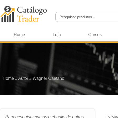
Home
Loja
Cursos
Home
»
Autor
»
Wagner Caetano
Para pesquisar cursos e ebooks de outros
Exibin