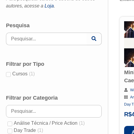
autores, acesse a
Loja
.
Pesquisa
Filtrar por Tipo
Min
Cursos
(
1
)
Cae
W
Filtrar por Categoria
An
Day T
R$
Análise Técnica / Price Action
(
1
)
Day Trade
(
1
)