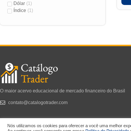
Dólar
(
1
)
Índice
(
1
)
O maior acervo educacional de mercado financeiro do Brasil
contato@catalogotrader.com
Nós utilizamos os cookies para oferecer a você uma melhor exper
Copyright
Ao continuar, você concorda com nossa
Política de Privacidade