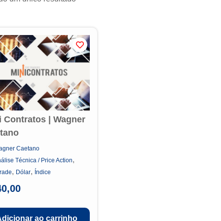
i Contratos | Wagner
tano
agner Caetano
,
álise Técnica / Price Action
,
,
rade
Dólar
Índice
40,00
Adicionar ao carrinho