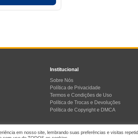
Institucional
Sobre Nós
Política de Privacidade
Termos e Condições de Uso
Política de Trocas e Devoluções
Política de Copyright e DMCA
iência em nosso site, lembrando suas preferências e visitas repeti
 © 2026
Catálogo Trader | Todos os direitos reservados
e com uso de TODOS os cookies.