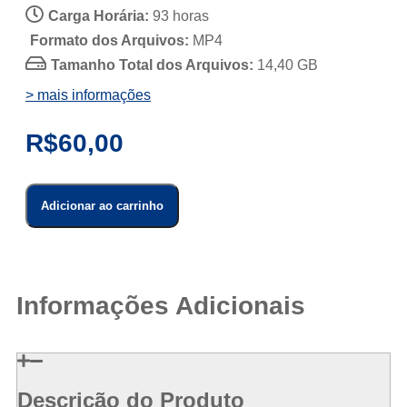
Carga Horária:
93 horas
Formato dos Arquivos:
MP4
Tamanho Total dos Arquivos:
14,40 GB
> mais informações
R$
60,00
Brooks
Forex
Adicionar ao carrinho
Trading
Course
|
Al
Brooks
Informações Adicionais
quantidade
Descrição do Produto