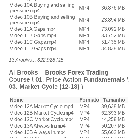
Video 10A Buying and selling
MP4
36,876 MB
pressure.mp4
Video 10B Buying and selling
MP4
23,894 MB
pressure.mp4
Video 11A Gaps.mp4
MP4
73,092 MB
Video 11B Gaps.mp4
MP4
83,752 MB
Video 11C Gaps.mp4
MP4
51,435 MB
Video 11D Gaps.mp4
MP4
34,838 MB
13 Arquivos; 822,928 MB
Al Brooks – Brooks Forex Trading
Course \ 01. Price Action Fundamentals \
03. Market Cycle (12-18) \
Nome
Formato
Tamanho
Video 12A Market Cycle.mp4
MP4
89,638 MB
Video 12B Market Cycle.mp4
MP4
62,393 MB
Video 12C Market Cycle.mp4
MP4
44,258 MB
Video 13A Always In.mp4
MP4
50,207 MB
Video 13B Always In.mp4
MP4
55,602 MB