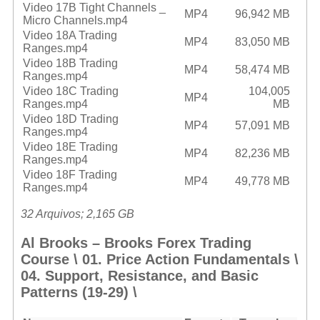
Video 17B Tight Channels _
MP4
96,942 MB
Micro Channels.mp4
Video 18A Trading
MP4
83,050 MB
Ranges.mp4
Video 18B Trading
MP4
58,474 MB
Ranges.mp4
Video 18C Trading
104,005
MP4
Ranges.mp4
MB
Video 18D Trading
MP4
57,091 MB
Ranges.mp4
Video 18E Trading
MP4
82,236 MB
Ranges.mp4
Video 18F Trading
MP4
49,778 MB
Ranges.mp4
32 Arquivos; 2,165 GB
Al Brooks – Brooks Forex Trading
Course \ 01. Price Action Fundamentals \
04. Support, Resistance, and Basic
Patterns (19-29) \