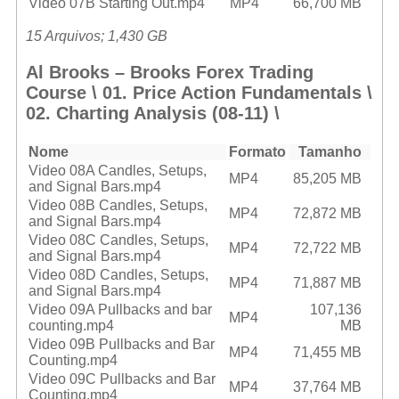
Video 07B Starting Out.mp4
MP4
66,700 MB
15 Arquivos; 1,430 GB
Al Brooks – Brooks Forex Trading
Course \ 01. Price Action Fundamentals \
02. Charting Analysis (08-11) \
Nome
Formato
Tamanho
Video 08A Candles, Setups,
MP4
85,205 MB
and Signal Bars.mp4
Video 08B Candles, Setups,
MP4
72,872 MB
and Signal Bars.mp4
Video 08C Candles, Setups,
MP4
72,722 MB
and Signal Bars.mp4
Video 08D Candles, Setups,
MP4
71,887 MB
and Signal Bars.mp4
Video 09A Pullbacks and bar
107,136
MP4
counting.mp4
MB
Video 09B Pullbacks and Bar
MP4
71,455 MB
Counting.mp4
Video 09C Pullbacks and Bar
MP4
37,764 MB
Counting.mp4