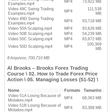
MP4
73,922 MB
Examples.mp4
Video 49C Swing Trading
111,538
MP4
Examples.mp4
MB
Video 49D Swing Trading
MP4
93,718 MB
Examples.mp4
Video 50A Scalping.mp4
MP4
93,626 MB
Video 50B Scalping.mp4
MP4
54,239 MB
Video 50C Scalping.mp4
MP4
83,872 MB
100,369
Video 50D Scalping.mp4
MP4
MB
8 Arquivos; 700,710 MB
Al Brooks – Brooks Forex Trading
Course \ 02. How to Trade Forex Price
Action \ 05. Managing Losses (51-52) \
Nome
Formato
Tamanho
Video 51A Losing Because of
MP4
68,363 MB
Mistakes.mp4
Video 51B Losing Because of
MP4
83,388 MB
Mistakes.mp4