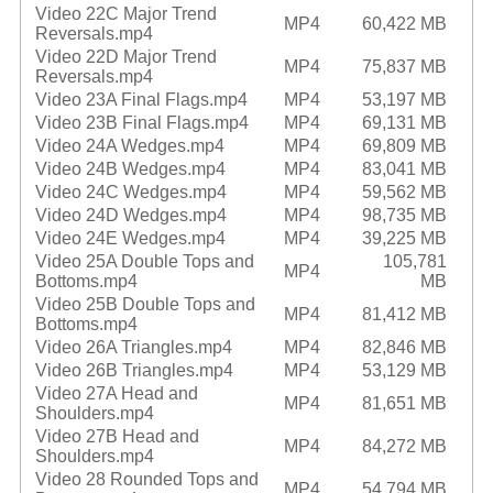
Video 22C Major Trend
MP4
60,422 MB
Reversals.mp4
Video 22D Major Trend
MP4
75,837 MB
Reversals.mp4
Video 23A Final Flags.mp4
MP4
53,197 MB
Video 23B Final Flags.mp4
MP4
69,131 MB
Video 24A Wedges.mp4
MP4
69,809 MB
Video 24B Wedges.mp4
MP4
83,041 MB
Video 24C Wedges.mp4
MP4
59,562 MB
Video 24D Wedges.mp4
MP4
98,735 MB
Video 24E Wedges.mp4
MP4
39,225 MB
Video 25A Double Tops and
105,781
MP4
Bottoms.mp4
MB
Video 25B Double Tops and
MP4
81,412 MB
Bottoms.mp4
Video 26A Triangles.mp4
MP4
82,846 MB
Video 26B Triangles.mp4
MP4
53,129 MB
Video 27A Head and
MP4
81,651 MB
Shoulders.mp4
Video 27B Head and
MP4
84,272 MB
Shoulders.mp4
Video 28 Rounded Tops and
MP4
54,794 MB