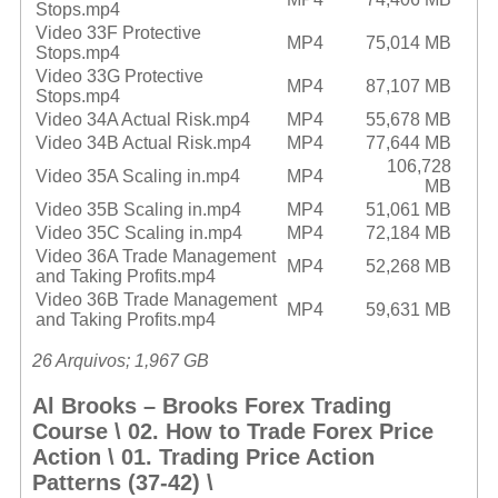
Stops.mp4
Video 33F Protective
MP4
75,014 MB
Stops.mp4
Video 33G Protective
MP4
87,107 MB
Stops.mp4
Video 34A Actual Risk.mp4
MP4
55,678 MB
Video 34B Actual Risk.mp4
MP4
77,644 MB
106,728
Video 35A Scaling in.mp4
MP4
MB
Video 35B Scaling in.mp4
MP4
51,061 MB
Video 35C Scaling in.mp4
MP4
72,184 MB
Video 36A Trade Management
MP4
52,268 MB
and Taking Profits.mp4
Video 36B Trade Management
MP4
59,631 MB
and Taking Profits.mp4
26 Arquivos; 1,967 GB
Al Brooks – Brooks Forex Trading
Course \ 02. How to Trade Forex Price
Action \ 01. Trading Price Action
Patterns (37-42) \