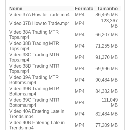
Nome
Formato
Tamanho
Video 37A How to Trade.mp4
MP4
86,465 MB
123,367
Video 37B How to Trade.mp4
MP4
MB
Video 38A Trading MTR
MP4
66,207 MB
Tops.mp4
Video 38B Trading MTR
MP4
71,255 MB
Tops.mp4
Video 38C Trading MTR
MP4
91,370 MB
Tops.mp4
Video 38D Trading MTR
MP4
69,996 MB
Tops.mp4
Video 39A Trading MTR
MP4
90,484 MB
Bottoms.mp4
Video 39B Trading MTR
MP4
84,382 MB
Bottoms.mp4
Video 39C Trading MTR
111,049
MP4
Bottoms.mp4
MB
Video 40A Entering Late in
MP4
82,484 MB
Trends.mp4
Video 40B Entering Late in
MP4
77,209 MB
Trends.mp4