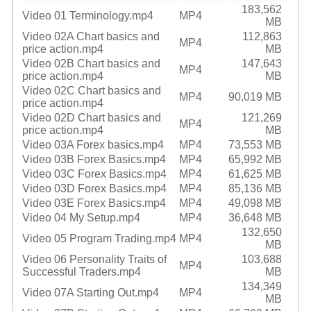
183,562
Video 01 Terminology.mp4
MP4
MB
Video 02A Chart basics and
112,863
MP4
price action.mp4
MB
Video 02B Chart basics and
147,643
MP4
price action.mp4
MB
Video 02C Chart basics and
MP4
90,019 MB
price action.mp4
Video 02D Chart basics and
121,269
MP4
price action.mp4
MB
Video 03A Forex basics.mp4
MP4
73,553 MB
Video 03B Forex Basics.mp4
MP4
65,992 MB
Video 03C Forex Basics.mp4
MP4
61,625 MB
Video 03D Forex Basics.mp4
MP4
85,136 MB
Video 03E Forex Basics.mp4
MP4
49,098 MB
Video 04 My Setup.mp4
MP4
36,648 MB
132,650
Video 05 Program Trading.mp4
MP4
MB
Video 06 Personality Traits of
103,688
MP4
Successful Traders.mp4
MB
134,349
Video 07A Starting Out.mp4
MP4
MB