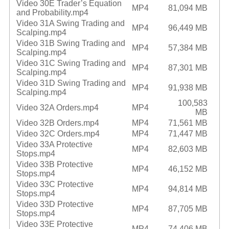
Video 30E Trader’s Equation
MP4
81,094 MB
and Probability.mp4
Video 31A Swing Trading and
MP4
96,449 MB
Scalping.mp4
Video 31B Swing Trading and
MP4
57,384 MB
Scalping.mp4
Video 31C Swing Trading and
MP4
87,301 MB
Scalping.mp4
Video 31D Swing Trading and
MP4
91,938 MB
Scalping.mp4
100,583
Video 32A Orders.mp4
MP4
MB
Video 32B Orders.mp4
MP4
71,561 MB
Video 32C Orders.mp4
MP4
71,447 MB
Video 33A Protective
MP4
82,603 MB
Stops.mp4
Video 33B Protective
MP4
46,152 MB
Stops.mp4
Video 33C Protective
MP4
94,814 MB
Stops.mp4
Video 33D Protective
MP4
87,705 MB
Stops.mp4
Video 33E Protective
MP4
74,406 MB