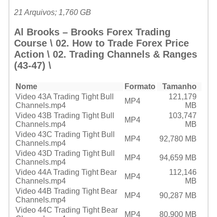
21 Arquivos; 1,760 GB
Al Brooks – Brooks Forex Trading
Course \ 02. How to Trade Forex Price
Action \ 02. Trading Channels & Ranges
(43-47) \
Nome
Formato
Tamanho
Video 43A Trading Tight Bull
121,179
MP4
Channels.mp4
MB
Video 43B Trading Tight Bull
103,747
MP4
Channels.mp4
MB
Video 43C Trading Tight Bull
MP4
92,780 MB
Channels.mp4
Video 43D Trading Tight Bull
MP4
94,659 MB
Channels.mp4
Video 44A Trading Tight Bear
112,146
MP4
Channels.mp4
MB
Video 44B Trading Tight Bear
MP4
90,287 MB
Channels.mp4
Video 44C Trading Tight Bear
MP4
80,900 MB