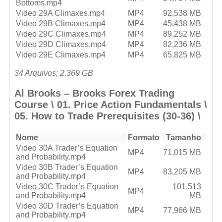
Bottoms.mp4
Video 29A Climaxes.mp4
MP4
92,538 MB
Video 29B Climaxes.mp4
MP4
45,438 MB
Video 29C Climaxes.mp4
MP4
89,252 MB
Video 29D Climaxes.mp4
MP4
82,236 MB
Video 29E Climaxes.mp4
MP4
65,825 MB
34 Arquivos; 2,369 GB
Al Brooks – Brooks Forex Trading
Course \ 01. Price Action Fundamentals \
05. How to Trade Prerequisites (30-36) \
Nome
Formato
Tamanho
Video 30A Trader’s Equation
MP4
71,015 MB
and Probability.mp4
Video 30B Trader’s Equation
MP4
83,205 MB
and Probability.mp4
Video 30C Trader’s Equation
101,513
MP4
and Probability.mp4
MB
Video 30D Trader’s Equation
MP4
77,966 MB
and Probability.mp4