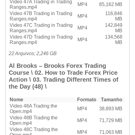
Video 47A Trading in Trading
MP4
85,162 MB
Ranges.mp4
Video 47B Trading in Trading
116,846
MP4
Ranges.mp4
MB
Video 47C Trading in Trading
142,849
MP4
Ranges.mp4
MB
Video 47D Trading in Trading
134,568
MP4
Ranges.mp4
MB
22 Arquivos; 2,246 GB
Al Brooks – Brooks Forex Trading
Course \ 02. How to Trade Forex Price
Action \ 03. Trading Different Times of
the Day (48) \
Nome
Formato
Tamanho
Video 48A Trading the
MP4
38,893 MB
Open.mp4
Video 48B Trading the
MP4
71,729 MB
Open.mp4
Video 48C Trading the
MP4
71,063 MB
Open.mp4