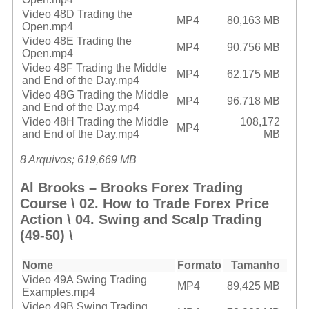
Video 48D Trading the
MP4
80,163 MB
Open.mp4
Video 48E Trading the
MP4
90,756 MB
Open.mp4
Video 48F Trading the Middle
MP4
62,175 MB
and End of the Day.mp4
Video 48G Trading the Middle
MP4
96,718 MB
and End of the Day.mp4
Video 48H Trading the Middle
108,172
MP4
and End of the Day.mp4
MB
8 Arquivos; 619,669 MB
Al Brooks – Brooks Forex Trading
Course \ 02. How to Trade Forex Price
Action \ 04. Swing and Scalp Trading
(49-50) \
Nome
Formato
Tamanho
Video 49A Swing Trading
MP4
89,425 MB
Examples.mp4
Video 49B Swing Trading