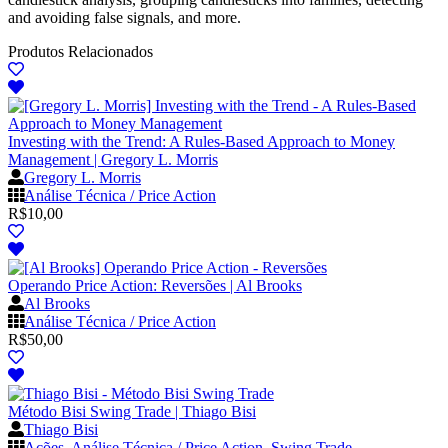
and avoiding false signals, and more.
Produtos Relacionados
Investing with the Trend: A Rules-Based Approach to Money
Management | Gregory L. Morris
Gregory L. Morris
Análise Técnica / Price Action
R$
10,00
Operando Price Action: Reversões | Al Brooks
Al Brooks
Análise Técnica / Price Action
R$
50,00
Método Bisi Swing Trade | Thiago Bisi
Thiago Bisi
Ações
,
Análise Técnica / Price Action
,
Swing Trade