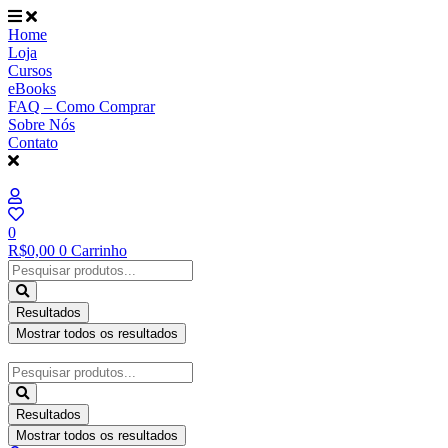
Ir
para
Home
o
Loja
conteúdo
Cursos
eBooks
FAQ – Como Comprar
Sobre Nós
Contato
0
R$
0,00
0
Carrinho
Pesquisar
...
Resultados
Mostrar todos os resultados
Pesquisar
...
Resultados
Mostrar todos os resultados