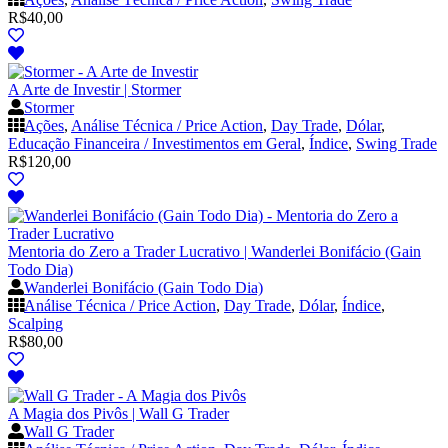
R$
40,00
A Arte de Investir | Stormer
Stormer
Ações
,
Análise Técnica / Price Action
,
Day Trade
,
Dólar
,
Educação Financeira / Investimentos em Geral
,
Índice
,
Swing Trade
R$
120,00
Mentoria do Zero a Trader Lucrativo | Wanderlei Bonifácio (Gain
Todo Dia)
Wanderlei Bonifácio (Gain Todo Dia)
Análise Técnica / Price Action
,
Day Trade
,
Dólar
,
Índice
,
Scalping
R$
80,00
A Magia dos Pivôs | Wall G Trader
Wall G Trader