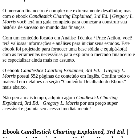
Gregory
O mercado financeiro é complexo e extremamente desafiador, mas
L.
com o ebook
Candlestick Charting Explained, 3rd Ed. | Gregory L.
Morris
Morris
você terá um guia completo para começar a construir sua
quantidade
história de sucesso no mundo das finanças.
Com um conteúdo focado em Análise Técnica / Price Action, você
terá valiosas informações e análises para iniciar seus estudos. Este
ebook foi projetado para fornecer uma base sólida e equipá-lo(a)
com as ferramentas necessárias para explorar o mercado financeiro e
se especializar ainda mais no assunto.
O ebook
Candlestick Charting Explained, 3rd Ed. | Gregory L.
Morris
possui 552 páginas de conteúdo em Inglês. Confira todo o
material em detalhes na seção “Conteúdo Detalhado do Ebook”
mais abaixo.
Não perca mais tempo, adquira agora
Candlestick Charting
Explained, 3rd Ed. | Gregory L. Morris
por um preço super
acessível e garanta seu acesso imediatamente!
Ebook
Candlestick Charting Explained, 3rd Ed. |