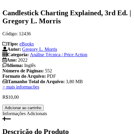
Candlestick Charting Explained, 3rd Ed. |
Gregory L. Morris
Código: 12436
Tipo:
eBooks
Autor:
Gregory L. Morris
Categoria:
Análise Técnica / Price Action
Ano:
2022
Idioma:
Inglês
Número de Páginas:
552
Formato do Arquivo:
PDF
Tamanho Total do Arquivo:
3,80 MB
> mais informações
R$
10,00
Candlestick
Adicionar ao carrinho
Charting
Informações Adicionais
Explained,
3rd
Ed.
Descrição do Produto
|