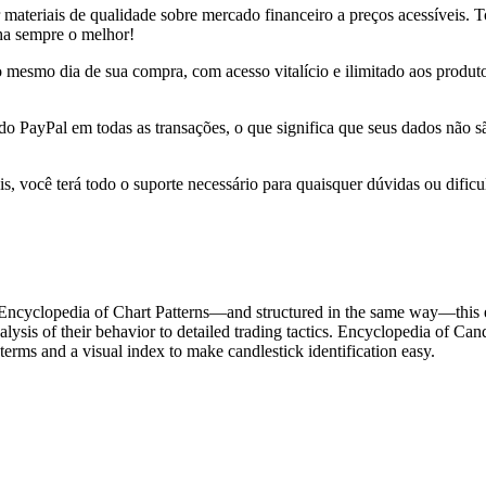
r materiais de qualidade sobre mercado financeiro a preços acessíveis.
nha sempre o melhor!
 no mesmo dia de sua compra, com acesso vitalício e ilimitado aos produ
 do PayPal em todas as transações, o que significa que seus dados não
s, você terá todo o suporte necessário para quaisquer dúvidas ou dificu
 Encyclopedia of Chart Patterns―and structured in the same way―this ea
nalysis of their behavior to detailed trading tactics. Encyclopedia of Can
 terms and a visual index to make candlestick identification easy.