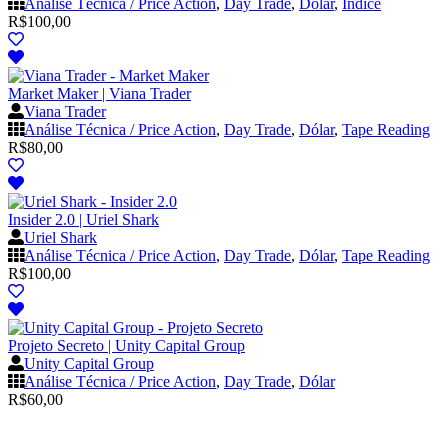
Análise Técnica / Price Action
,
Day Trade
,
Dólar
,
Índice
R$
100,00
Market Maker | Viana Trader
Viana Trader
Análise Técnica / Price Action
,
Day Trade
,
Dólar
,
Tape Reading
R$
80,00
Insider 2.0 | Uriel Shark
Uriel Shark
Análise Técnica / Price Action
,
Day Trade
,
Dólar
,
Tape Reading
R$
100,00
Projeto Secreto | Unity Capital Group
Unity Capital Group
Análise Técnica / Price Action
,
Day Trade
,
Dólar
R$
60,00