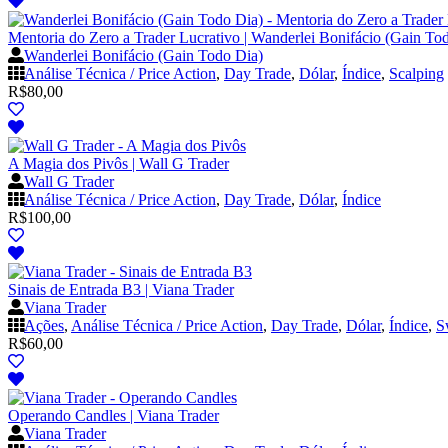
Mentoria do Zero a Trader Lucrativo | Wanderlei Bonifácio (Gain To
Wanderlei Bonifácio (Gain Todo Dia)
Análise Técnica / Price Action
,
Day Trade
,
Dólar
,
Índice
,
Scalping
R$
80,00
A Magia dos Pivôs | Wall G Trader
Wall G Trader
Análise Técnica / Price Action
,
Day Trade
,
Dólar
,
Índice
R$
100,00
Sinais de Entrada B3 | Viana Trader
Viana Trader
Ações
,
Análise Técnica / Price Action
,
Day Trade
,
Dólar
,
Índice
,
S
R$
60,00
Operando Candles | Viana Trader
Viana Trader