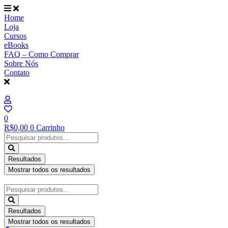
Ir
para
Home
o
Loja
conteúdo
Cursos
eBooks
FAQ – Como Comprar
Sobre Nós
Contato
0
R$
0,00
0
Carrinho
Pesquisar
...
Resultados
Mostrar todos os resultados
Pesquisar
...
Resultados
Mostrar todos os resultados