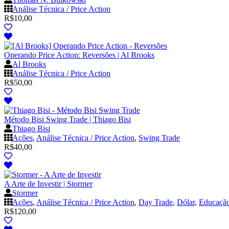
Análise Técnica / Price Action
R$
10,00
Operando Price Action: Reversões | Al Brooks
Al Brooks
Análise Técnica / Price Action
R$
50,00
Método Bisi Swing Trade | Thiago Bisi
Thiago Bisi
Ações
,
Análise Técnica / Price Action
,
Swing Trade
R$
40,00
A Arte de Investir | Stormer
Stormer
Ações
,
Análise Técnica / Price Action
,
Day Trade
,
Dólar
,
Educação
R$
120,00