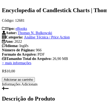
Encyclopedia of Candlestick Charts | Tho
Código: 12681
Tipo:
eBooks
Autor:
Thomas N. Bulkowski
Categoria:
Análise Técnica / Price Action
Ano:
2022
Idioma:
Inglês
Número de Páginas:
966
Formato do Arquivo:
PDF
Tamanho Total do Arquivo:
26,90 MB
> mais informações
R$
10,00
Encyclopedia
Adicionar ao carrinho
of
Informações Adicionais
Candlestick
Charts
|
Descrição do Produto
Thomas
N.