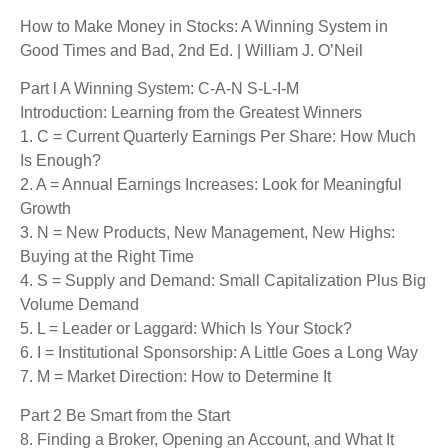
How to Make Money in Stocks: A Winning System in
Good Times and Bad, 2nd Ed. | William J. O’Neil
Part l A Winning System: C-A-N S-L-I-M
Introduction: Learning from the Greatest Winners
1. C = Current Quarterly Earnings Per Share: How Much
Is Enough?
2. A = Annual Earnings Increases: Look for Meaningful
Growth
3. N = New Products, New Management, New Highs:
Buying at the Right Time
4. S = Supply and Demand: Small Capitalization Plus Big
Volume Demand
5. L = Leader or Laggard: Which Is Your Stock?
6. I = Institutional Sponsorship: A Little Goes a Long Way
7. M = Market Direction: How to Determine It
Part 2 Be Smart from the Start
8. Finding a Broker, Opening an Account, and What It