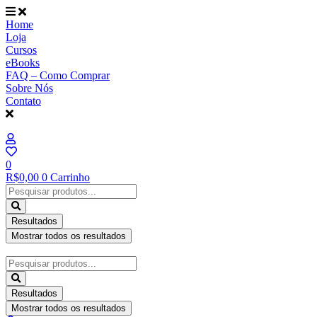
Ir
para
Home
o
Loja
conteúdo
Cursos
eBooks
FAQ – Como Comprar
Sobre Nós
Contato
0
R$
0,00
0
Carrinho
Pesquisar
...
Resultados
Mostrar todos os resultados
Pesquisar
...
Resultados
Mostrar todos os resultados