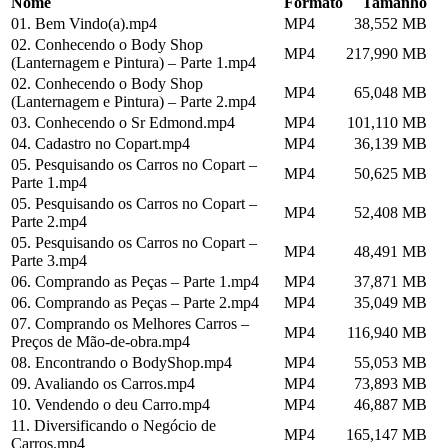
Nome
Formato
Tamanho
01. Bem Vindo(a).mp4
MP4
38,552 MB
02. Conhecendo o Body Shop
MP4
217,990 MB
(Lanternagem e Pintura) – Parte 1.mp4
02. Conhecendo o Body Shop
MP4
65,048 MB
(Lanternagem e Pintura) – Parte 2.mp4
03. Conhecendo o Sr Edmond.mp4
MP4
101,110 MB
04. Cadastro no Copart.mp4
MP4
36,139 MB
05. Pesquisando os Carros no Copart –
MP4
50,625 MB
Parte 1.mp4
05. Pesquisando os Carros no Copart –
MP4
52,408 MB
Parte 2.mp4
05. Pesquisando os Carros no Copart –
MP4
48,491 MB
Parte 3.mp4
06. Comprando as Peças – Parte 1.mp4
MP4
37,871 MB
06. Comprando as Peças – Parte 2.mp4
MP4
35,049 MB
07. Comprando os Melhores Carros –
MP4
116,940 MB
Preços de Mão-de-obra.mp4
08. Encontrando o BodyShop.mp4
MP4
55,053 MB
09. Avaliando os Carros.mp4
MP4
73,893 MB
10. Vendendo o deu Carro.mp4
MP4
46,887 MB
11. Diversificando o Negócio de
MP4
165,147 MB
Carros.mp4