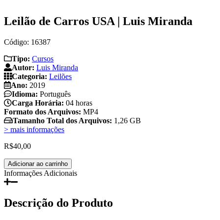
Leilão de Carros USA | Luis Miranda
Código: 16387
Tipo:
Cursos
Autor:
Luis Miranda
Categoria:
Leilões
Ano:
2019
Idioma:
Português
Carga Horária:
04 horas
Formato dos Arquivos:
MP4
Tamanho Total dos Arquivos:
1,26 GB
> mais informações
R$
40,00
Leilão
Adicionar ao carrinho
de
Informações Adicionais
Carros
USA
|
Descrição do Produto
Luis
Miranda