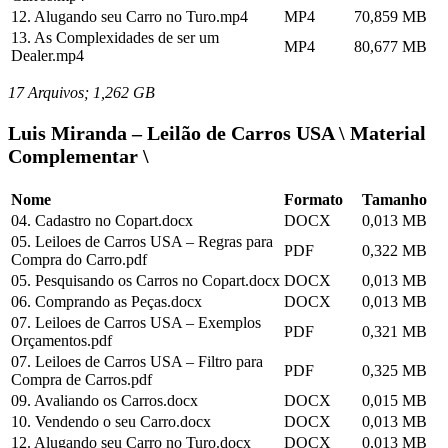
12. Alugando seu Carro no Turo.mp4
MP4
70,859 MB
13. As Complexidades de ser um
MP4
80,677 MB
Dealer.mp4
17 Arquivos; 1,262 GB
Luis Miranda – Leilão de Carros USA \ Material
Complementar \
Nome
Formato
Tamanho
04. Cadastro no Copart.docx
DOCX
0,013 MB
05. Leiloes de Carros USA – Regras para
PDF
0,322 MB
Compra do Carro.pdf
05. Pesquisando os Carros no Copart.docx
DOCX
0,013 MB
06. Comprando as Peças.docx
DOCX
0,013 MB
07. Leiloes de Carros USA – Exemplos
PDF
0,321 MB
Orçamentos.pdf
07. Leiloes de Carros USA – Filtro para
PDF
0,325 MB
Compra de Carros.pdf
09. Avaliando os Carros.docx
DOCX
0,015 MB
10. Vendendo o seu Carro.docx
DOCX
0,013 MB
12. Alugando seu Carro no Turo.docx
DOCX
0,013 MB