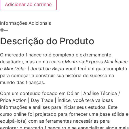
Mentoria
Adicionar ao carrinho
Express
Mini
Índice
e
Informações Adicionais
Mini
Dólar
|
Jonathan
Descrição do Produto
Bispo
quantidade
O mercado financeiro é complexo e extremamente
desafiador, mas com o curso
Mentoria Express Mini Índice
e Mini Dólar | Jonathan Bispo
você terá um guia completo
para começar a construir sua história de sucesso no
mundo das finanças.
Com um conteúdo focado em Dólar | Análise Técnica /
Price Action | Day Trade | Índice, você terá valiosas
informações e análises para iniciar seus estudos. Este
curso online foi projetado para fornecer uma base sólida e
equipá-lo(a) com as ferramentas necessárias para
explorar o mercado financeiro e se especializar ainda mais