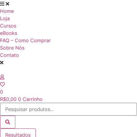
Ir
para
Home
o
Loja
conteúdo
Cursos
eBooks
FAQ – Como Comprar
Sobre Nós
Contato
0
R$
0,00
0
Carrinho
Pesquisar
...
Resultados