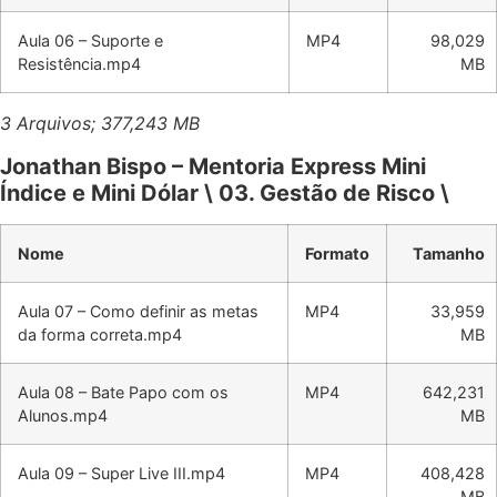
Aula 06 – Suporte e
MP4
98,029
Resistência.mp4
MB
3 Arquivos; 377,243 MB
Jonathan Bispo – Mentoria Express Mini
Índice e Mini Dólar \ 03. Gestão de Risco \
Nome
Formato
Tamanho
Aula 07 – Como definir as metas
MP4
33,959
da forma correta.mp4
MB
Aula 08 – Bate Papo com os
MP4
642,231
Alunos.mp4
MB
Aula 09 – Super Live III.mp4
MP4
408,428
MB