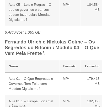
Aula 05 – Leis e Regras – O
MP4
184,584
que os governos e bancos
MB
podem fazer sobre Moedas
Digitais.mp4
6 Arquivos; 1,065 GB
Fernando Ulrich e Níckolas Goline – Os
Segredos do Bitcoin \ Módulo 04 – O Que
Vem Pela Frente \
Nome
Formato
Tamanho
Aula 01 – O Que Empresas e
MP4
179,415
Governos Tem Feito com
MB
Moedas Digitais.mp4
Aula 01.1 – Europa Ocidental
MP4
132,966
e Ásia.mp4
MB