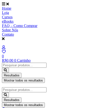
Ir
para
Home
o
Loja
conteúdo
Cursos
eBooks
FAQ – Como Comprar
Sobre Nós
Contato
0
R$
0,00
0
Carrinho
Pesquisar
...
Resultados
Mostrar todos os resultados
Pesquisar
...
Resultados
Mostrar todos os resultados