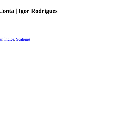
Conta | Igor Rodrigues
ar
,
Índice
,
Scalping