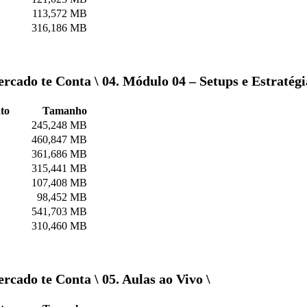
113,572 MB
316,186 MB
rcado te Conta \ 04. Módulo 04 – Setups e Estratégi
to
Tamanho
245,248 MB
460,847 MB
361,686 MB
315,441 MB
107,408 MB
98,452 MB
541,703 MB
310,460 MB
rcado te Conta \ 05. Aulas ao Vivo \