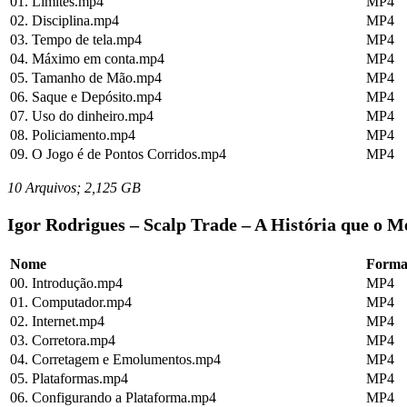
01. Limites.mp4
MP4
02. Disciplina.mp4
MP4
03. Tempo de tela.mp4
MP4
04. Máximo em conta.mp4
MP4
05. Tamanho de Mão.mp4
MP4
06. Saque e Depósito.mp4
MP4
07. Uso do dinheiro.mp4
MP4
08. Policiamento.mp4
MP4
09. O Jogo é de Pontos Corridos.mp4
MP4
10 Arquivos; 2,125 GB
Igor Rodrigues – Scalp Trade – A História que o M
Nome
Forma
00. Introdução.mp4
MP4
01. Computador.mp4
MP4
02. Internet.mp4
MP4
03. Corretora.mp4
MP4
04. Corretagem e Emolumentos.mp4
MP4
05. Plataformas.mp4
MP4
06. Configurando a Plataforma.mp4
MP4