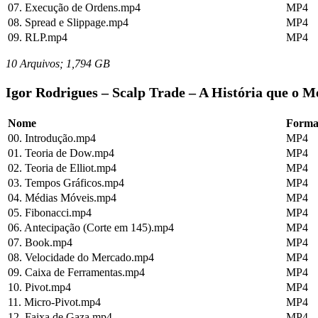
07. Execução de Ordens.mp4
MP4
08. Spread e Slippage.mp4
MP4
09. RLP.mp4
MP4
10 Arquivos; 1,794 GB
Igor Rodrigues – Scalp Trade – A História que o M
Nome
Forma
00. Introdução.mp4
MP4
01. Teoria de Dow.mp4
MP4
02. Teoria de Elliot.mp4
MP4
03. Tempos Gráficos.mp4
MP4
04. Médias Móveis.mp4
MP4
05. Fibonacci.mp4
MP4
06. Antecipação (Corte em 145).mp4
MP4
07. Book.mp4
MP4
08. Velocidade do Mercado.mp4
MP4
09. Caixa de Ferramentas.mp4
MP4
10. Pivot.mp4
MP4
11. Micro-Pivot.mp4
MP4
12. Faixa de Gaza.mp4
MP4