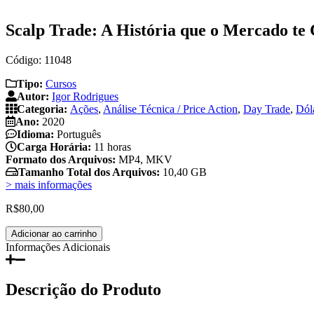
Scalp Trade: A História que o Mercado te 
Código: 11048
Tipo:
Cursos
Autor:
Igor Rodrigues
Categoria:
Ações
,
Análise Técnica / Price Action
,
Day Trade
,
Dól
Ano:
2020
Idioma:
Português
Carga Horária:
11 horas
Formato dos Arquivos:
MP4, MKV
Tamanho Total dos Arquivos:
10,40 GB
> mais informações
R$
80,00
Scalp
Adicionar ao carrinho
Trade:
Informações Adicionais
A
História
que
Descrição do Produto
o
Mercado