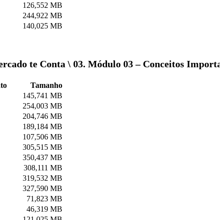
126,552 MB
244,922 MB
140,025 MB
ercado te Conta \ 03. Módulo 03 – Conceitos Importa
to
Tamanho
145,741 MB
254,003 MB
204,746 MB
189,184 MB
107,506 MB
305,515 MB
350,437 MB
308,111 MB
319,532 MB
327,590 MB
71,823 MB
46,319 MB
121,025 MB