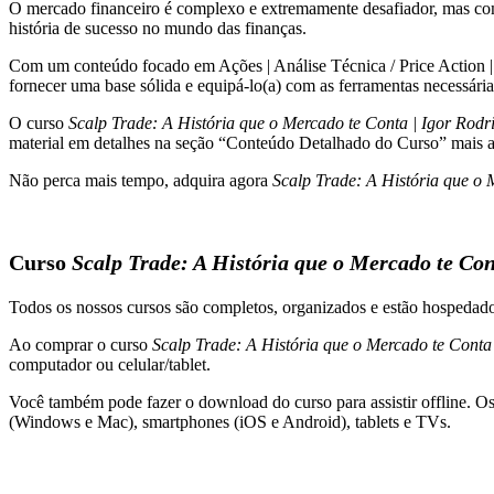
O mercado financeiro é complexo e extremamente desafiador, mas c
te
história de sucesso no mundo das finanças.
Conta
|
Com um conteúdo focado em Ações | Análise Técnica / Price Action | Day
Igor
fornecer uma base sólida e equipá-lo(a) com as ferramentas necessária
Rodrigues
quantidade
O curso
Scalp Trade: A História que o Mercado te Conta | Igor Rodr
material em detalhes na seção “Conteúdo Detalhado do Curso” mais a
Não perca mais tempo, adquira agora
Scalp Trade: A História que o 
Curso
Scalp Trade: A História que o Mercado te Con
Todos os nossos cursos são completos, organizados e estão hospeda
Ao comprar o curso
Scalp Trade: A História que o Mercado te Conta
computador ou celular/tablet.
Você também pode fazer o download do curso para assistir offline. O
(Windows e Mac), smartphones (iOS e Android), tablets e TVs.