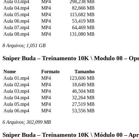
Aula 03.mp4
MP4
298,238 MB
Aula 04.mp4
MP4
82,666 MB
Aula 05.mp4
MP4
115,682 MB
Aula 06.mp4
MP4
53,419 MB
Aula 07.mp4
MP4
64,469 MB
Aula 08.mp4
MP4
131,080 MB
8 Arquivos; 1,051 GB
Sniper Buda – Treinamento 10K \ Modulo 08 – Ope
Nome
Formato
Tamanho
Aula 01.mp4
MP4
123,606 MB
Aula 02.mp4
MP4
18,649 MB
Aula 03.mp4
MP4
46,504 MB
Aula 04.mp4
MP4
32,264 MB
Aula 05.mp4
MP4
27,519 MB
Aula 06.mp4
MP4
53,556 MB
6 Arquivos; 302,099 MB
Sniper Buda – Treinamento 10K \ Módulo 00 – Apr