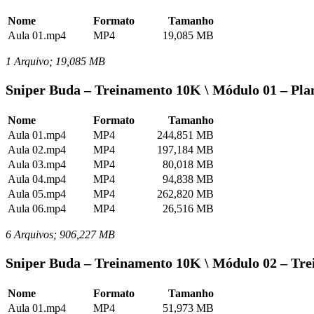
Nome
Formato
Tamanho
Aula 01.mp4
MP4
19,085 MB
1 Arquivo; 19,085 MB
Sniper Buda – Treinamento 10K \ Módulo 01 – Plan
Nome
Formato
Tamanho
Aula 01.mp4
MP4
244,851 MB
Aula 02.mp4
MP4
197,184 MB
Aula 03.mp4
MP4
80,018 MB
Aula 04.mp4
MP4
94,838 MB
Aula 05.mp4
MP4
262,820 MB
Aula 06.mp4
MP4
26,516 MB
6 Arquivos; 906,227 MB
Sniper Buda – Treinamento 10K \ Módulo 02 – Tre
Nome
Formato
Tamanho
Aula 01.mp4
MP4
51,973 MB