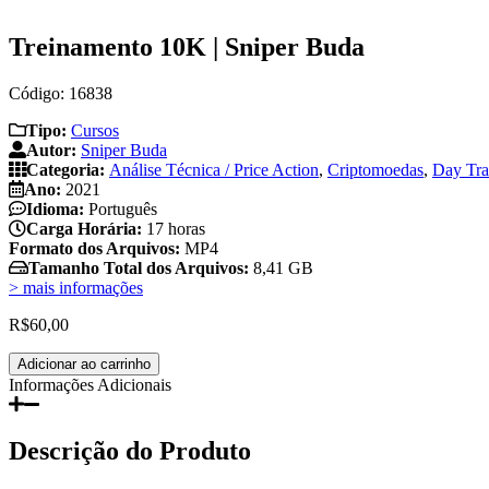
Treinamento 10K | Sniper Buda
Código: 16838
Tipo:
Cursos
Autor:
Sniper Buda
Categoria:
Análise Técnica / Price Action
,
Criptomoedas
,
Day Tr
Ano:
2021
Idioma:
Português
Carga Horária:
17 horas
Formato dos Arquivos:
MP4
Tamanho Total dos Arquivos:
8,41 GB
> mais informações
R$
60,00
Treinamento
Adicionar ao carrinho
10K
Informações Adicionais
|
Sniper
Buda
Descrição do Produto
quantidade