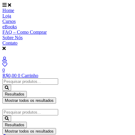
Ir
para
Home
o
Loja
conteúdo
Cursos
eBooks
FAQ – Como Comprar
Sobre Nós
Contato
0
R$
0,00
0
Carrinho
Pesquisar
...
Resultados
Mostrar todos os resultados
Pesquisar
...
Resultados
Mostrar todos os resultados