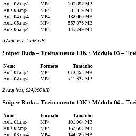
Aula 02.mp4
MP4
200,897 MB
Aula 03.mp4
MP4
81,819 MB
Aula 04.mp4
MP4
132,060 MB
Aula 05.mp4
MP4
557,876 MB
Aula 06.mp4
MP4
145,749 MB
6 Arquivos; 1,143 GB
Sniper Buda – Treinamento 10K \ Módulo 03 – Tre
Nome
Formato
Tamanho
Aula 01.mp4
MP4
612,455 MB
Aula 02.mp4
MP4
211,632 MB
2 Arquivos; 824,086 MB
Sniper Buda – Treinamento 10K \ Módulo 04 – Tre
Nome
Formato
Tamanho
Aula 01.mp4
MP4
101,004 MB
Aula 02.mp4
MP4
167,667 MB
Aula 03.mp4
MP4
144,286 MB