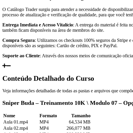
O Catálogo Trader surgiu para atender a necessidade de disponibiliza
processo de atualização e verificação de qualidade, para que você te
Entrega Imediata e Acesso Vitalício
: A entrega do material é feita
também ficam disponíveis na área de membros do site.
Compra Segura
: Utilizamos os checkouts 100% seguros da Stripe e
disponíveis são as seguintes: Cartão de crédito, PIX e PayPal.
Suporte ao Cliente
: Através dos nossos meios de comunicação oficiai
Conteúdo Detalhado do Curso
Veja informações detalhadas de todas as pastas e arquivos que compõe
Sniper Buda – Treinamento 10K \ Modulo 07 – Opçõ
Nome
Formato
Tamanho
Aula 01.mp4
MP4
64,534 MB
Aula 02.mp4
MP4
266,077 MB