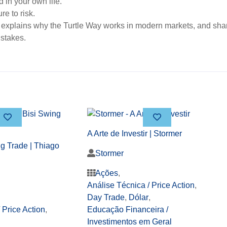
 in your own life.
re to risk.
th explains why the Turtle Way works in modern markets, and sh
istakes.
A Arte de Investir | Stormer
g Trade | Thiago
Stormer
Ações
,
Análise Técnica / Price Action
,
Day Trade
,
Dólar
,
 Price Action
,
Educação Financeira /
Investimentos em Geral