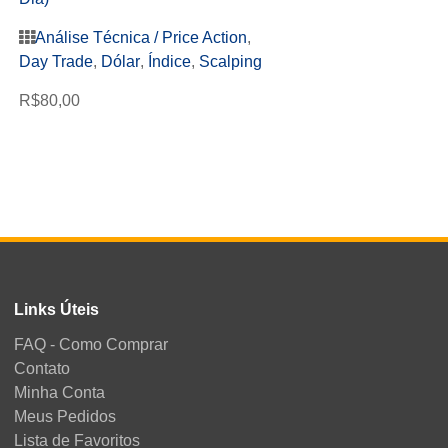
Análise Técnica / Price Action
,
A Magia dos Pivôs 
Day Trade
,
Dólar
,
Índice
,
Scalping
Wall G Trader
R$
80,00
Análise Técnica 
Day Trade
,
Dólar
,
R$
100,00
Links Úteis
FAQ - Como Comprar
Contato
Minha Conta
Meus Pedidos
Lista de Favoritos