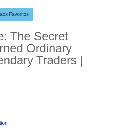
 aos Favoritos
e: The Secret
rned Ordinary
endary Traders |
tion