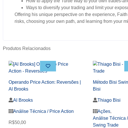
How to apply the Turtle Way to your own trades-and
Ways to diversify your trading and limit your exposu
Offering his unique perspective on the experience, Fai
risks, choosing your own path, and learning from your m
Produtos Relacionados
Operando Price Action: Reversões |
Método Bisi Swin
Al Brooks
Bisi
Al Brooks
Thiago Bisi
Análise Técnica / Price Action
Ações
,
Análise Técnica /
R$
50,00
Swing Trade