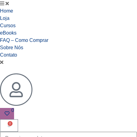
Home
Loja
Cursos
eBooks
FAQ – Como Comprar
Sobre Nós
Contato
0
0