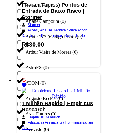
(Trader Topics) Pontos de
Anton Kreil
(
0
)
Entrada de Baixo Risco |
Stormer
Ariane Campolim
(
0
)
Stormer
,
,
Ações
Análise Técnica / Price Action
,
,
,
Day Trade
Dólar
Índice
Swing Trade
Arthur 777 (Código Livre)
(
0
)
R$
30,00
Arthur Vieira de Moraes
(
0
)
Adicionar ao carrinho
AstroFX
(
0
)
ATOM
(
0
)
Augusto Beckes
(
0
)
1 Milhão Rápido | Empiricus
Research
Axia Futures
(
0
)
Empiricus Research
Educação Financeira / Investimentos em
Geral
Azevedo
(
0
)