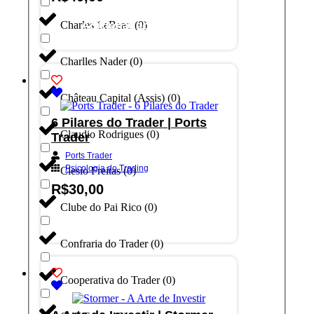
Charles LeBeau
(
0
)
Adicionar ao carrinho
Charlles Nader
(
0
)
Château Capital (Assis)
(
0
)
6 Pilares do Trader | Ports
Claudio Rodrigues
(
0
)
Trader
Ports Trader
Psicologia do Trading
Clesio Freitas
(
0
)
R$
30,00
Clube do Pai Rico
(
0
)
Adicionar ao carrinho
Confraria do Trader
(
0
)
Cooperativa do Trader
(
0
)