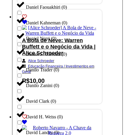
Daniel Faouakhiri
(
0
)
Daniel Kahneman
(
0
)
Daniel Nigri
(
0
)
A Bola de Neve: Warren
Buffett e o Negócio da Vida |
Alice Schroeder
Daniel S. Oliveira
(
0
)
Alice Schroeder
Educação Financeira / Investimentos em
Danilo Trader
(
0
)
Geral
R$
10,00
Danilo Zanini
(
0
)
Adicionar ao carrinho
David Clark
(
0
)
David H. Weiss
(
0
)
David Landry
(
0
)