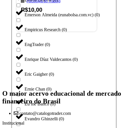
Psicologia do Trading
R$
10,00
Emerson Almeida (eunabolsa.com.vc)
(
0
)
Adicionar ao carrinho
Empiricus Research
(
0
)
EngTrader
(
0
)
Enrique Díaz Valdecantos
(
0
)
Eric Gaigher
(
0
)
Ernie Chan
(
0
)
O maior acervo educacional de mercado
financeiro do Brasil
Eu me Banco
(
0
)
contato@catalogotrader.com
Evandro Ghinzelli
(
0
)
Institucional