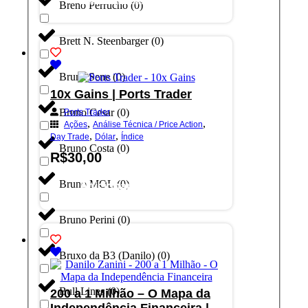
Breno Perrucho
(
0
)
Brett N. Steenbarger
(
0
)
Bruna Sene
(
0
)
10x Gains | Ports Trader
Bruno Cesar
(
0
)
Ports Trader
,
,
Ações
Análise Técnica / Price Action
,
,
Day Trade
Dólar
Índice
Bruno Costa
(
0
)
R$
30,00
Bruno MOL
(
0
)
Adicionar ao carrinho
Bruno Perini
(
0
)
Bruxo da B3 (Danilo)
(
0
)
Bull Lines
(
0
)
200 a 1 Milhão – O Mapa da
Independência Financeira |