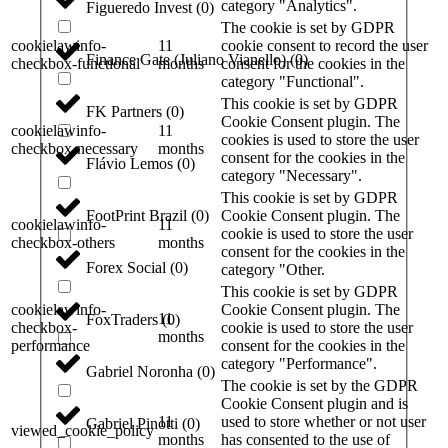
category "Analytics".
Figueredo Invest
(
0
)
The cookie is set by GDPR
cookielawinfo-
11
cookie consent to record the user
Finance Gate (Juliano Vianello)
(
0
)
checkbox-functional
months
consent for the cookies in the
category "Functional".
This cookie is set by GDPR
FK Partners
(
0
)
Cookie Consent plugin. The
cookielawinfo-
11
cookies is used to store the user
checkbox-necessary
months
consent for the cookies in the
Flávio Lemos
(
0
)
category "Necessary".
This cookie is set by GDPR
Cookie Consent plugin. The
FootPrint Brazil
(
0
)
cookielawinfo-
11
cookie is used to store the user
checkbox-others
months
consent for the cookies in the
Forex Social
(
0
)
category "Other.
This cookie is set by GDPR
cookielawinfo-
Cookie Consent plugin. The
11
FoxTraders
(
0
)
checkbox-
cookie is used to store the user
months
performance
consent for the cookies in the
category "Performance".
Gabriel Noronha
(
0
)
The cookie is set by the GDPR
Cookie Consent plugin and is
11
used to store whether or not user
Gabriel Pinotti
(
0
)
viewed_cookie_policy
months
has consented to the use of