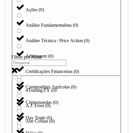
Ações
(
0
)
Análise Fundamentalista
(
0
)
Análise Técnica / Price Action
(
0
)
Arbitragem
(
0
)
Filtrar por Autor
Certificações Financeiras
(
0
)
Commodities Agrícolas
(
0
)
4Trading.FX
(
0
)
Criptomoedas
(
0
)
A.J. Frost
(
0
)
Day Trade
(
0
)
Abe Cofnas
(
0
)