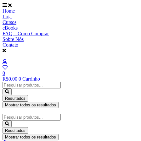
Ir
para
Home
o
Loja
conteúdo
Cursos
eBooks
FAQ – Como Comprar
Sobre Nós
Contato
0
R$
0,00
0
Carrinho
Pesquisar
...
Resultados
Mostrar todos os resultados
Pesquisar
...
Resultados
Mostrar todos os resultados