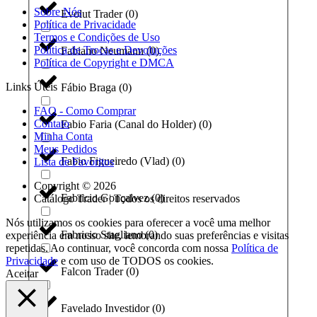
Sobre Nós
Evolut Trader
(
0
)
Política de Privacidade
Termos e Condições de Uso
Política de Trocas e Devoluções
Fabiano Neumann
(
0
)
Política de Copyright e DMCA
Links Úteis
Fábio Braga
(
0
)
FAQ - Como Comprar
Contato
Fabio Faria (Canal do Holder)
(
0
)
Minha Conta
Meus Pedidos
Fabio Figueiredo (Vlad)
(
0
)
Lista de Favoritos
Copyright © 2026
Fabricio Gonçalvez
(
0
)
Catálogo Trader | Todos os direitos reservados
Nós utilizamos os cookies para oferecer a você uma melhor
Fabricio Stagliano
(
0
)
experiência em nosso site, lembrando suas preferências e visitas
repetidas. Ao continuar, você concorda com nossa
Política de
Privacidade
e com uso de TODOS os cookies.
Falcon Trader
(
0
)
Aceitar
Favelado Investidor
(
0
)