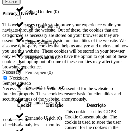
Fechar
Felipe Denden
(
0
)
Privacy Overview
This website uses cookies to improve your experience while you
Felipe Miranda
(
0
)
navigate through the website. Out of these, the cookies that are
categorized as necessary are stored on your browser as they are
essential for the working of basic functionalities of the website. We
Felipe Schmitt
(
0
)
also use third-party cookies that help us analyze and understand how
you use this website. These cookies will be stored in your browser
only with your consent. You also have the option to opt-out of these
Felippe Aranha
(
0
)
cookies. But opting out of some of these cookies may affect your
browsing experience.
Necessary
Femisapien
(
0
)
Necessary
Sempre ativado
Fernandão Trader
(
0
)
Necessary cookies are absolutely essential for the website to
function properly. These cookies ensure basic functionalities and
security features of the website, anonymously.
Fernando Góes
(
0
)
Cookie
Duração
Descrição
This cookie is set by GDPR
Cookie Consent plugin. The
Fernando Ulrich
(
0
)
cookielawinfo-
11
cookie is used to store the user
checkbox-analytics
months
consent for the cookies in the