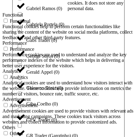
cookies. It does not store any
personal data.
Gabriel Ramos
(
0
)
Functional
Functional
Gabriela Portela
(
0
)
Functional cookies help to perform certain functionalities like
sharing the content of the website on social media platforms, collect
feedbacks, and other third-party features.
Gabs Trader
(
0
)
Performance
Performance
Performance cookies are used to understand and analyze the key
George Soros
(
0
)
performance indexes of the website which helps in delivering a
better user experience for the visitors.
Analytics
Gerald Appel
(
0
)
Analytics
Analytical cookies are used to understand how visitors interact with
Giácomo Diniz
(
0
)
the website. These cookies help provide information on metrics the
number of visitors, bounce rate, traffic source, etc.
Advertisement
Giba Coelho
(
0
)
Advertisement
Advertisement cookies are used to provide visitors with relevant ads
and marketing campaigns. These cookies track visitors across
GPV Trader
(
0
)
websites and collect information to provide customized ads.
Others
Others
GR Trader (Garotinho)
(
0
)