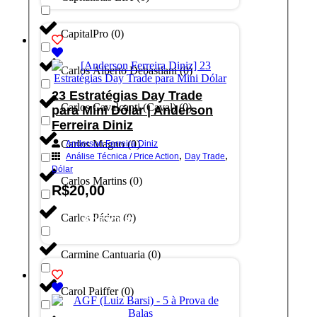
CapitalPro
(
0
)
Carlos Alberto Debastiani
(
0
)
23 Estratégias Day Trade
Carlos Cavalcanti (Caval)
(
0
)
para Mini Dólar | Anderson
Ferreira Diniz
Carlos Magno
(
0
)
Anderson Ferreira Diniz
,
,
Análise Técnica / Price Action
Day Trade
Dólar
Carlos Martins
(
0
)
R$
20,00
Carlos Pádua
(
0
)
Adicionar ao carrinho
Carmine Cantuaria
(
0
)
Carol Paiffer
(
0
)