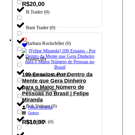
R$
20,00
B.Trader
(
0
)
Adicionar ao carrinho
Bani Trader
(
0
)
Barbara Rockefeller
(
0
)
Bastter
(
0
)
100 Ensaios: Por Dentro da
Benjamin Graham
(
0
)
Mente que Gera Dinheiro
para o Maior Número de
Bo Williams
(
0
)
Pessoas no Brasil | Felipe
Miranda
Bob Volman
(
0
)
Felipe Miranda
Outros
R$
10,00
BRABOX
(
0
)
Adicionar ao carrinho