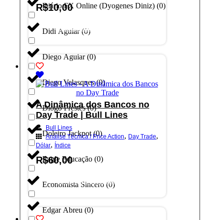
Diário FX Online (Dyogenes Diniz)
(
0
)
R$
10,00
Adicionar ao carrinho
Didi Aguiar
(
0
)
Diego Aguiar
(
0
)
Diego Velasques
(
0
)
A Dinâmica dos Bancos no
Diogo Prestes
(
0
)
Day Trade | Bull Lines
Bull Lines
Doleiro Jackpot
(
0
)
,
,
Análise Técnica / Price Action
Day Trade
,
Dólar
Índice
R$
60,00
Eagle Educação
(
0
)
Adicionar ao carrinho
Economista Sincero
(
0
)
Edgar Abreu
(
0
)