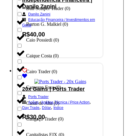
Danilo Zanini
Bull Scalper Trader
(
0
)
Danilo Zanini
Educação Financeira / Investimentos em
Burton G. Malkiel
(
0
)
Geral
R$
40,00
Caio Possiedi
(
0
)
Adicionar ao carrinho
Caique Costa
(
0
)
Cairo Trader
(
0
)
Cameron Fous
(
0
)
20x Gains | Ports Trader
Ports Trader
,
,
Ações
Análise Técnica / Price Action
Canal de Alta
(
0
)
,
,
Day Trade
Dólar
Índice
R$
30,00
Cangaço Trader
(
0
)
Adicionar ao carrinho
Capitalistas EIX
(
0
)