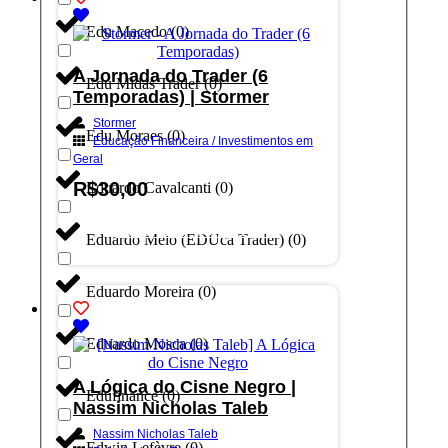
Edu Macedo
(
0
)
A Jornada do Trader (6
Edu Midas Trader
(
0
)
Temporadas) | Stormer
Stormer
Edu Moraes
(
0
)
Educação Financeira / Investimentos em
Geral
R$
30,00
Eduardo Cavalcanti
(
0
)
Adicionar ao carrinho
Eduardo Melo (EDUca Trader)
(
0
)
Eduardo Moreira
(
0
)
Eduardo Mosca
(
0
)
A Lógica do Cisne Negro |
Edufinance
(
0
)
Nassim Nicholas Taleb
Nassim Nicholas Taleb
Edwin Lefèvre
(
0
)