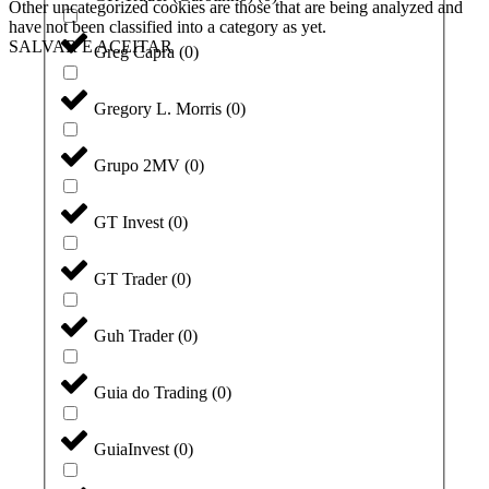
Other uncategorized cookies are those that are being analyzed and
have not been classified into a category as yet.
SALVAR E ACEITAR
Greg Capra
(
0
)
Gregory L. Morris
(
0
)
Grupo 2MV
(
0
)
GT Invest
(
0
)
GT Trader
(
0
)
Guh Trader
(
0
)
Guia do Trading
(
0
)
GuiaInvest
(
0
)