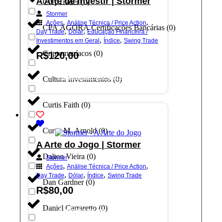
A Arte de Investir | Stormer
CorpTrader
(
0
)
Stormer
,
,
Ações
Análise Técnica / Price Action
CPA AGORA Certificações Bancárias
(
0
)
,
,
Day Trade
Dólar
Educação Financeira /
,
,
Investimentos em Geral
Índice
Swing Trade
Criptomaníacos
(
0
)
R$
120,00
Adicionar ao carrinho
Cultura Investimentos
(
0
)
Curtis Faith
(
0
)
Curtis M. Arnold
(
0
)
A Arte do Jogo | Stormer
Dalton Vieira
(
0
)
Stormer
,
,
Ações
Análise Técnica / Price Action
,
,
,
Day Trade
Dólar
Índice
Swing Trade
Dan Gardner
(
0
)
R$
80,00
Daniel Carraretto
(
0
)
Adicionar ao carrinho