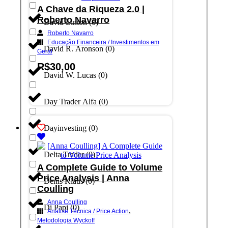
A Chave da Riqueza 2.0 |
Roberto Navarro
David Linton
(
0
)
Roberto Navarro
Educação Financeira / Investimentos em
David R. Aronson
(
0
)
Geral
R$
30,00
David W. Lucas
(
0
)
Adicionar ao carrinho
Day Trader Alfa
(
0
)
Dayinvesting
(
0
)
Delta Trader
(
0
)
A Complete Guide to Volume
Price Analysis | Anna
Denis Klaus
(
0
)
Coulling
Anna Coulling
Di Papi
(
0
)
,
Análise Técnica / Price Action
Metodologia Wyckoff