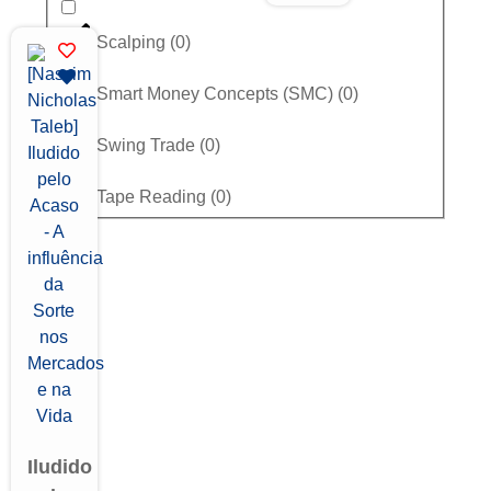
Scalping
(
0
)
Smart Money Concepts (SMC)
(
0
)
Swing Trade
(
0
)
Tape Reading
(
0
)
Iludido