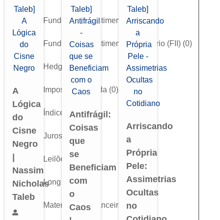
Fundos de Investimento
(
0
)
Fundos de Investimento Imobiliário (FII)
(
0
)
Hedge
(
0
)
Imposto de Renda
(
0
)
A
Lógica
Índice
(
0
)
Antifrágil:
do
Arriscando
Coisas
Cisne
Juros (DI)
(
0
)
a
que
Negro
Própria
se
|
Leilões
(
0
)
Pele:
Beneficiam
Nassim
Assimetrias
com
Long & Short
(
0
)
Nicholas
Ocultas
o
Taleb
Matemática Financeira
(
0
)
no
Caos
Cotidiano