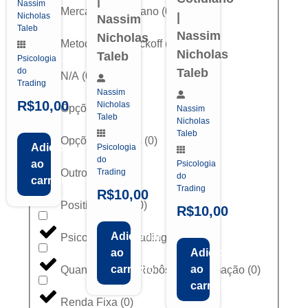
|
Nassim
Mercado Americano
(
0
)
|
Nicholas
Nassim
Taleb
Nassim
Nicholas
Metodologia Wyckoff
(
0
)
Nicholas
Taleb
Psicologia
do
Taleb
N/A
(
0
)
Trading
Nassim
R$
10,00
Nicholas
Opções
(
0
)
Nassim
Taleb
Nicholas
Taleb
Opções Binárias
(
0
)
Adicionar
Psicologia
do
ao
Psicologia
Outros
(
0
)
Trading
do
carrinho
Trading
R$
10,00
Position Trade
(
0
)
R$
10,00
Adicionar
Psicologia do Trading
(
0
)
ao
Adicionar
carrinho
ao
Quant Trading / Robôs / Programação
(
0
)
carrinho
Renda Fixa
(
0
)