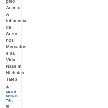
pelo
Acaso:
A
influência
da
Sorte
nos
Mercados
e na
Vida |
Nassim
Nicholas
Taleb
Nassim
Nicholas
Taleb