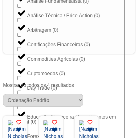
Análise Fundamentalista
(
0
)
Análise Técnica / Price Action
(
0
)
Arbitragem
(
0
)
Certificações Financeiras
(
0
)
Commodities Agrícolas
(
0
)
Criptomoedas
(
0
)
Mostrando todos os 4 resultados
Day Trade
(
0
)
Dólar
(
0
)
Educação Financeira / Investimentos em
Geral
(
0
)
Forex
(
0
)