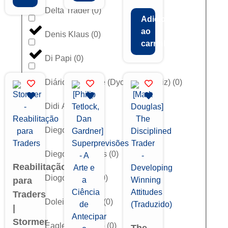
Delta Trader
(
0
)
Adicionar
ao
Denis Klaus
(
0
)
carrinho
Di Papi
(
0
)
Diário FX Online (Dyogenes Diniz)
(
0
)
Didi Aguiar
(
0
)
Diego Aguiar
(
0
)
Diego Velasques
(
0
)
Reabilitação
Diogo Prestes
(
0
)
para
Traders
Doleiro Jackpot
(
0
)
|
Stormer
Eagle Educação
(
0
)
The