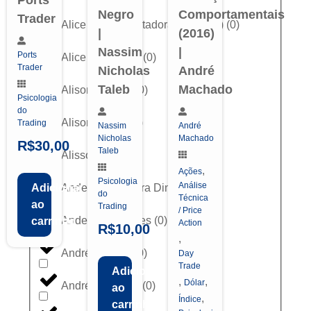
Negro
Comportamentais
Trader
Alice Porto (Contadora da Bolsa)
(
0
)
|
(2016)
Nassim
|
Ports
Alice Schroeder
(
0
)
Trader
Nicholas
André
Taleb
Machado
Alison Correia
(
0
)
Psicologia
do
Alison Trader
(
0
)
Trading
Nassim
André
Nicholas
Machado
R$
30,00
Taleb
Alisson Melo
(
0
)
,
Ações
Psicologia
Análise
Anderson Ferreira Diniz
(
0
)
Adicionar
do
Técnica
ao
Trading
/ Price
Anderson Mendes
(
0
)
carrinho
Action
R$
10,00
,
André Fogaça
(
0
)
Day
Trade
Adicionar
,
,
Dólar
André Machado
(
0
)
ao
,
Índice
carrinho