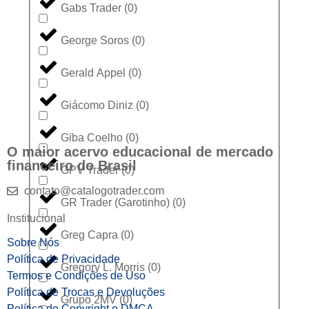
Gabs Trader
(
0
)
George Soros
(
0
)
Gerald Appel
(
0
)
Giácomo Diniz
(
0
)
Giba Coelho
(
0
)
O maior acervo educacional de mercado
financeiro do Brasil
GPV Trader
(
0
)
contato@catalogotrader.com
GR Trader (Garotinho)
(
0
)
Institucional
Greg Capra
(
0
)
Sobre Nós
Política de Privacidade
Gregory L. Morris
(
0
)
Termos e Condições de Uso
Política de Trocas e Devoluções
Grupo 2MV
(
0
)
Política de Copyright e DMCA