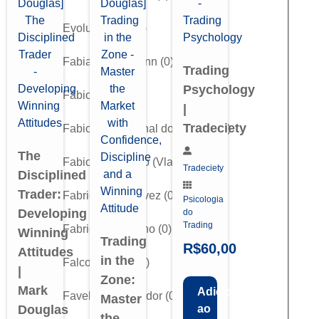
Evolut Trader
(
0
)
Fabiano Neumann
(
0
)
Trading
Psychology
Fábio Braga
(
0
)
|
Tradeciety
Fabio Faria (Canal do Holder)
(
0
)
The
Fabio Figueiredo (Vlad)
(
0
)
Tradeciety
Disciplined
Trader:
Fabricio Gonçalvez
(
0
)
Psicologia
Developing
do
Trading
Fabricio Stagliano
(
0
)
Winning
Trading
R$
60,00
Attitudes
in the
Falcon Trader
(
0
)
|
Zone:
Mark
Adicionar
Favelado Investidor
(
0
)
Master
Douglas
ao
the