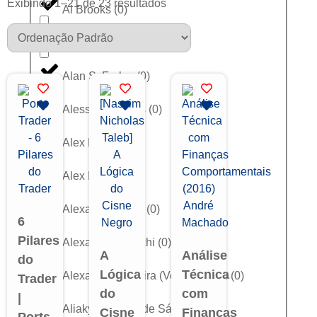
Exibindo 1–21 de 23 resultados
Al Brooks
(
0
)
Alan Ghani
(
0
)
Alan S. Farley
(
0
)
Alessandro Dias
(
0
)
Alex Martins
(
0
)
Alex Nekritin
(
0
)
Alexander Elder
(
0
)
6
Pilares
Alexandre Bianchi
(
0
)
A
Análise
do
Lógica
Técnica
Alexandre Ferreira (VounaBolsa)
(
0
)
Trader
do
com
|
Aliakyn Pereira de Sá
(
0
)
Cisne
Finanças
Ports