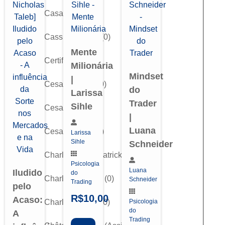
Casa Trader
(
0
)
Cassius Andrei
(
0
)
Mente
Certifiquei
(
0
)
Milionária
Mindset
|
Cesar Alvarez
(
0
)
do
Larissa
Trader
Sihle
Cesar Frade
(
0
)
|
Luana
Cesar Trades
(
0
)
Larissa
Sihle
Schneider
Charles D. Kirkpatrick II
(
0
)
Psicologia
Luana
Iludido
do
Charles LeBeau
(
0
)
Schneider
Trading
pelo
R$
10,00
Acaso:
Charlles Nader
(
0
)
Psicologia
do
A
Trading