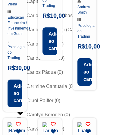
do
CapitalPro
(
0
)
Vieira
Trading
Andrew
Smith
R$
10,00
Carlos Alberto Debastiani
(
0
)
Educação
Financeira /
Psicologia
Investimentos
Carlos Cavalcanti (Caval)
(
0
)
do
Adicionar
em Geral
Trading
,
ao
Carlos Magno
(
0
)
R$
10,00
Psicologia
carrinho
do
Carlos Martins
(
0
)
Trading
Adicionar
R$
30,00
ao
Carlos Pádua
(
0
)
carrinho
Adicionar
Carmine Cantuaria
(
0
)
ao
Carol Paiffer
(
0
)
carrinho
Carolyn Boroden
(
0
)
Carvão Trader
(
0
)