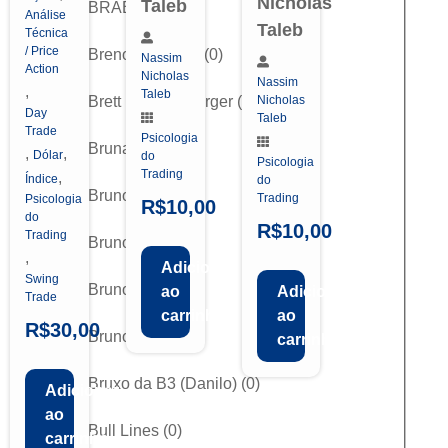
Nicholas
Taleb
BRABOX
(
0
)
Análise
Taleb
Técnica
/ Price
Breno Perrucho
(
0
)
Nassim
Action
Nicholas
Nassim
,
Taleb
Brett N. Steenbarger
(
0
)
Nicholas
Day
Taleb
Trade
Psicologia
Bruna Sene
(
0
)
,
,
Dólar
do
Psicologia
Trading
,
Índice
do
Bruno Cesar
(
0
)
Trading
Psicologia
R$
10,00
do
R$
10,00
Trading
Bruno Costa
(
0
)
,
Adicionar
Swing
Bruno MOL
(
0
)
ao
Adicionar
Trade
carrinho
ao
R$
30,00
Bruno Perini
(
0
)
carrinho
Bruxo da B3 (Danilo)
(
0
)
Adicionar
ao
Bull Lines
(
0
)
carrinho