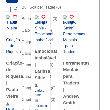
Bull Scalper Trader
(
0
)
Burton G. Malkiel
(
0
)
Caio Possiedi
(
0
)
Caique Costa
(
0
)
Emocional
Cairo Trader
(
0
)
Inabalável
Criação
Ferramentas
|
Cameron Fous
(
0
)
de
Mentais
Larissa
Riqueza
para
Canal de Alta
(
0
)
Sihle
|
Traders
Cangaço Trader
(
0
)
Paulo
|
Larissa
Sihle
Vieira
Andrew
Capitalistas EIX
(
0
)
Smith
Psicologia
Paulo