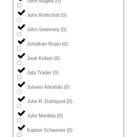
John Magee
(
0
)
John Rothchild
(
0
)
John Sweeney
(
0
)
Jonathan Bispo
(
0
)
José Kobori
(
0
)
Jota Trader
(
0
)
Juliano Abrahão
(
0
)
Julie R. Dahlquist
(
0
)
Julio Montilla
(
0
)
Kaplan Schweser
(
0
)