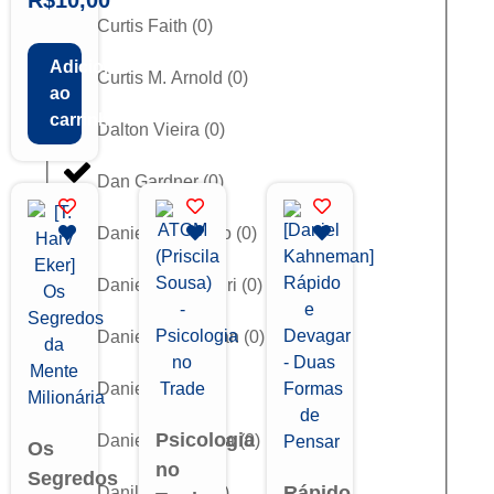
Curtis Faith
(
0
)
Adicionar
Curtis M. Arnold
(
0
)
ao
carrinho
Dalton Vieira
(
0
)
Dan Gardner
(
0
)
Daniel Carraretto
(
0
)
Daniel Faouakhiri
(
0
)
Daniel Kahneman
(
0
)
Daniel Nigri
(
0
)
Psicologia
Daniel S. Oliveira
(
0
)
Os
no
Segredos
Rápido
Danilo Trader
(
0
)