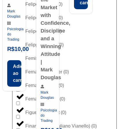
carrinho
Felipe Denden
(
0
)
Market
Mark
with
Douglas
Felipe Miranda
(
0
)
Confidence,
Psicologia
Discipline
Felipe Schmitt
(
0
)
do
and a
Trading
Felippe Aranha
(
0
)
Winning
R$
10,00
Attitude
Femisapien
(
0
)
|
Adicionar
Mark
Fernandão Trader
(
0
)
ao
Douglas
carrinho
Fernando Góes
(
0
)
Mark
Douglas
Fernando Ulrich
(
0
)
Psicologia
Figueredo Invest
(
0
)
do
Trading
Finance Gate (Juliano Vianello)
(
0
)