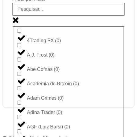
4Trading.FX
(
0
)
A.J. Frost
(
0
)
Abe Cofnas
(
0
)
Academia do Bitcoin
(
0
)
Adam Grimes
(
0
)
Adina Trader
(
0
)
AGF (Luiz Barsi)
(
0
)