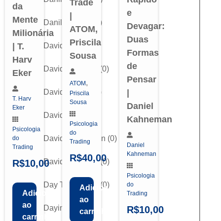
Trade
da
e
|
Mente
Danilo Zanini
(
0
)
Devagar:
ATOM,
Milionária
Duas
Priscila
David Clark
(
0
)
| T.
Formas
Sousa
Harv
de
David H. Weiss
(
0
)
Eker
Pensar
,
ATOM
David Landry
(
0
)
|
Priscila
T. Harv
Sousa
Daniel
Eker
David Linton
(
0
)
Kahneman
Psicologia
Psicologia
do
David R. Aronson
(
0
)
do
Trading
Daniel
Trading
Kahneman
R$
40,00
David W. Lucas
(
0
)
R$
10,00
Psicologia
Day Trader Alfa
(
0
)
do
Adicionar
Adicionar
Trading
ao
ao
Dayinvesting
(
0
)
R$
10,00
carrinho
carrinho