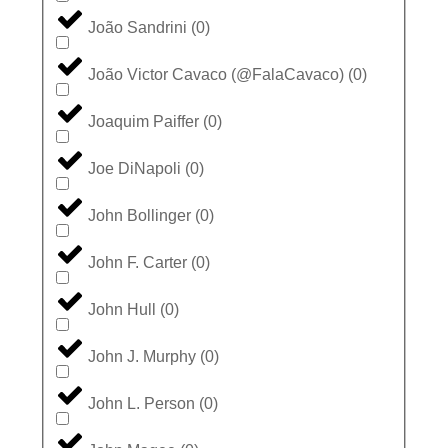
João Sandrini
(
0
)
João Victor Cavaco (@FalaCavaco)
(
0
)
Joaquim Paiffer
(
0
)
Joe DiNapoli
(
0
)
John Bollinger
(
0
)
John F. Carter
(
0
)
John Hull
(
0
)
John J. Murphy
(
0
)
John L. Person
(
0
)