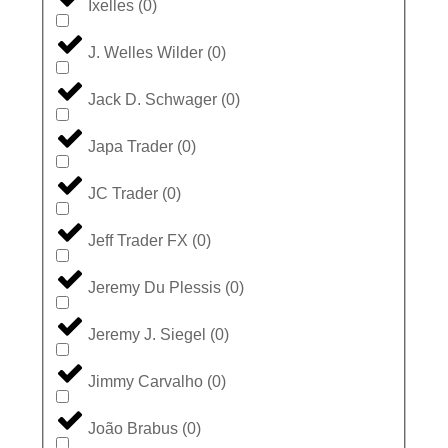
Ixelles
(
0
)
J. Welles Wilder
(
0
)
Jack D. Schwager
(
0
)
Japa Trader
(
0
)
JC Trader
(
0
)
Jeff Trader FX
(
0
)
Jeremy Du Plessis
(
0
)
Jeremy J. Siegel
(
0
)
Jimmy Carvalho
(
0
)
João Brabus
(
0
)