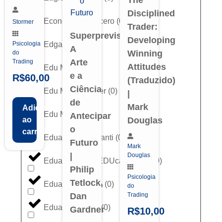
Disciplined
Economista Sincero
(
0
)
Stormer
Trader:
Superprevisões:
Developing
Edgar Abreu
(
0
)
Psicologia
A
Winning
do
Arte
Trading
Attitudes
Edu Macedo
(
0
)
e a
R$
60,00
(Traduzido)
Ciência
Edu Midas Trader
(
0
)
|
de
Mark
Adicionar
Edu Moraes
(
0
)
Antecipar
ao
Douglas
o
carrinho
Eduardo Cavalcanti
(
0
)
Futuro
Mark
|
Douglas
Eduardo Melo (EDUca Trader)
(
0
)
Philip
Psicologia
Tetlock,
Eduardo Moreira
(
0
)
do
Dan
Trading
Eduardo Mosca
(
0
)
Gardner
R$
10,00