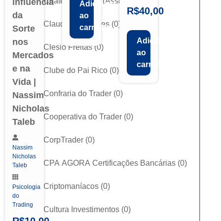
Château Capital (Assis)
(
0
)
influência
Adicionar
R$
40,00
da
ao
Claudio Rodrigues
(
0
)
carrinho
Sorte
Adicionar
nos
Clesio Freitas
(
0
)
ao
Mercados
carrinho
e na
Clube do Pai Rico
(
0
)
Vida |
Confraria do Trader
(
0
)
Nassim
Nicholas
Cooperativa do Trader
(
0
)
Taleb
CorpTrader
(
0
)
Nassim
Nicholas
CPA AGORA Certificações Bancárias
(
0
)
Taleb
Criptomaníacos
(
0
)
Psicologia
do
Trading
Cultura Investimentos
(
0
)
R$
10,00