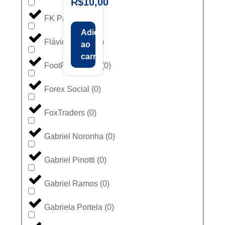
R$
10,00
FK Partners
(
0
)
Adicionar
Flávio Lemos
(
0
)
ao
carrinho
FootPrint Brazil
(
0
)
Forex Social
(
0
)
FoxTraders
(
0
)
Gabriel Noronha
(
0
)
Gabriel Pinotti
(
0
)
Gabriel Ramos
(
0
)
Gabriela Portela
(
0
)