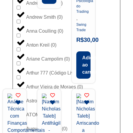
Psicologia
André Moraes
(
0
)
do
Trading
Andrew Smith
(
0
)
,
Swing
Trade
Anna Coulling
(
0
)
R$
30,00
Anton Kreil
(
0
)
Adicionar
Ariane Campolim
(
0
)
ao
carrinho
Arthur 777 (Código Livre)
(
0
)
Arthur Vieira de Moraes
(
0
)
AstroFX
(
0
)
ATOM
(
0
)
Augusto Beckes
(
0
)