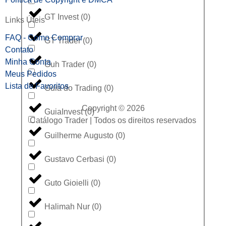
GT Invest
(
0
)
Links Úteis
FAQ - Como Comprar
GT Trader
(
0
)
Contato
Minha Conta
Guh Trader
(
0
)
Meus Pedidos
Lista de Favoritos
Guia do Trading
(
0
)
Copyright © 2026
GuiaInvest
(
0
)
Catálogo Trader | Todos os direitos reservados
Guilherme Augusto
(
0
)
Gustavo Cerbasi
(
0
)
Guto Gioielli
(
0
)
Halimah Nur
(
0
)