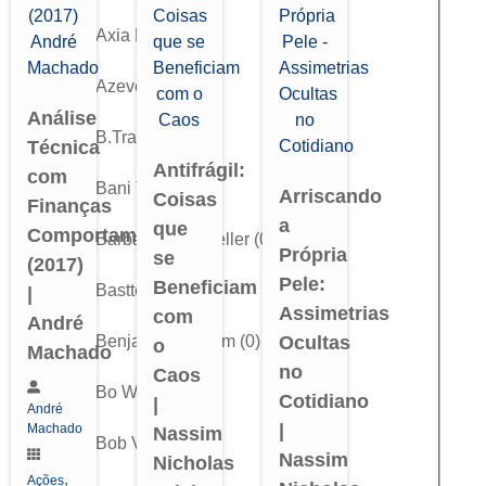
Axia Futures
(
0
)
Azevedo
(
0
)
Análise
B.Trader
(
0
)
Técnica
Antifrágil:
com
Bani Trader
(
0
)
Arriscando
Coisas
Finanças
a
que
Comportamentais
Barbara Rockefeller
(
0
)
Própria
se
(2017)
Pele:
Beneficiam
Bastter
(
0
)
|
Assimetrias
com
André
Benjamin Graham
(
0
)
Ocultas
o
Machado
no
Caos
Bo Williams
(
0
)
Cotidiano
|
André
|
Machado
Nassim
Bob Volman
(
0
)
Nassim
Nicholas
,
Ações