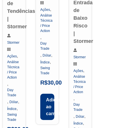
Entrada
de
,
de
Ações
Tendências
Análise
Baixo
|
Técnica
Risco
Stormer
/ Price
Action
|
,
Stormer
Stormer
Day
Trade
,
,
,
Dólar
Ações
Stormer
,
Análise
Índice
Técnica
Swing
,
Ações
/ Price
Trade
Análise
Action
R$
30,00
Técnica
,
/ Price
Day
Action
Trade
,
Adicionar
,
,
Dólar
Day
ao
,
Índice
Trade
carrinho
Swing
,
,
Dólar
Trade
,
Índice