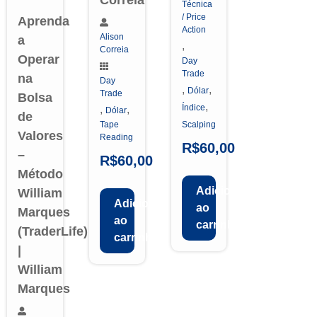
Correia
Técnica
/ Price
Aprenda
Action
Alison
a
,
Correia
Operar
Day
Trade
na
Day
,
,
Dólar
Trade
Bolsa
,
Índice
,
,
Dólar
de
Tape
Scalping
Valores
Reading
R$
60,00
–
R$
60,00
Método
Adicionar
William
Adicionar
ao
Marques
ao
carrinho
(TraderLife)
carrinho
|
William
Marques