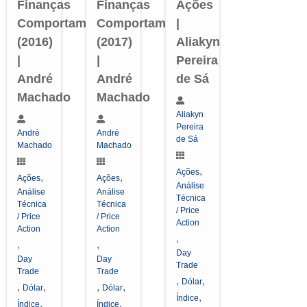
Finanças
Finanças
Ações
Comportamentais
Comportamentais
|
(2016)
(2017)
Aliakyn
|
|
Pereira
André
André
de Sá
Machado
Machado
Aliakyn
Pereira
André
André
de Sá
Machado
Machado
,
Ações
,
,
Ações
Ações
Análise
Análise
Análise
Técnica
Técnica
Técnica
/ Price
/ Price
/ Price
Action
Action
Action
,
,
,
Day
Day
Day
Trade
Trade
Trade
,
,
Dólar
,
,
,
,
Dólar
Dólar
,
Índice
,
,
Índice
Índice