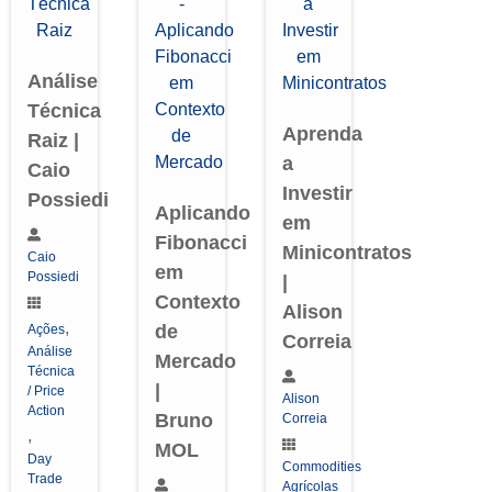
Análise
Técnica
Aprenda
Raiz |
a
Caio
Investir
Possiedi
Aplicando
em
Fibonacci
Minicontratos
Caio
em
Possiedi
|
Contexto
Alison
,
de
Ações
Correia
Análise
Mercado
Técnica
|
/ Price
Alison
Action
Bruno
Correia
,
MOL
Day
Commodities
Trade
Agrícolas