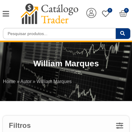
0
0
William Marques
Home
»
Autor
»
William Marques
Filtros