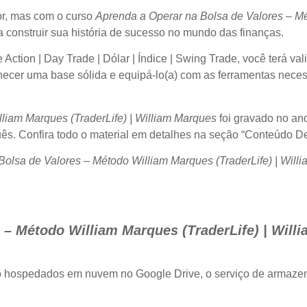
or, mas com o curso
Aprenda a Operar na Bolsa de Valores – Mé
 construir sua história de sucesso no mundo das finanças.
ction | Day Trade | Dólar | Índice | Swing Trade, você terá va
fornecer uma base sólida e equipá-lo(a) com as ferramentas nece
liam Marques (TraderLife) | William Marques
foi gravado no ano
s. Confira todo o material em detalhes na seção “Conteúdo D
Bolsa de Valores – Método William Marques (TraderLife) | Will
 – Método William Marques (TraderLife) | Will
o hospedados em nuvem no Google Drive, o serviço de armaze