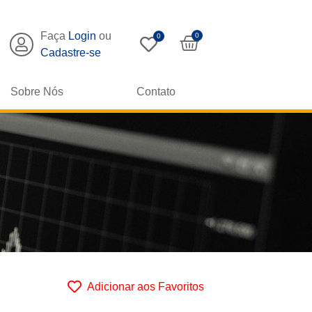
Faça
Login
ou
0
0
Cadastre-se
Sobre Nós
Contato
Adicionar aos Favoritos