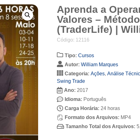
Aprenda a Operar
Valores – Método
(TraderLife) | Wi
Código: 12116
Tipo:
Cursos
Autor:
William Marques
Categoria:
Ações
,
Análise Técnic
Swing Trade
Ano:
2017
Idioma:
Português
Carga Horária:
24 horas
Formato dos Arquivos:
MP4
Tamanho Total dos Arquivos:
5