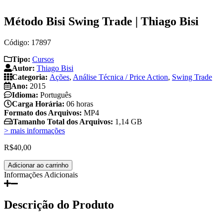
Método Bisi Swing Trade | Thiago Bisi
Código: 17897
Tipo:
Cursos
Autor:
Thiago Bisi
Categoria:
Ações
,
Análise Técnica / Price Action
,
Swing Trade
Ano:
2015
Idioma:
Português
Carga Horária:
06 horas
Formato dos Arquivos:
MP4
Tamanho Total dos Arquivos:
1,14 GB
> mais informações
R$
40,00
Método
Adicionar ao carrinho
Bisi
Informações Adicionais
Swing
Trade
|
Descrição do Produto
Thiago
Bisi