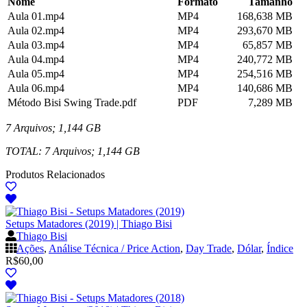
Nome
Formato
Tamanho
Aula 01.mp4
MP4
168,638 MB
Aula 02.mp4
MP4
293,670 MB
Aula 03.mp4
MP4
65,857 MB
Aula 04.mp4
MP4
240,772 MB
Aula 05.mp4
MP4
254,516 MB
Aula 06.mp4
MP4
140,686 MB
Método Bisi Swing Trade.pdf
PDF
7,289 MB
7 Arquivos; 1,144 GB
TOTAL: 7 Arquivos; 1,144 GB
Produtos Relacionados
Setups Matadores (2019) | Thiago Bisi
Thiago Bisi
Ações
,
Análise Técnica / Price Action
,
Day Trade
,
Dólar
,
Índice
R$
60,00