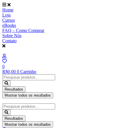
Ir
para
Home
o
Loja
conteúdo
Cursos
eBooks
FAQ – Como Comprar
Sobre Nós
Contato
0
R$
0,00
0
Carrinho
Pesquisar
...
Resultados
Mostrar todos os resultados
Pesquisar
...
Resultados
Mostrar todos os resultados