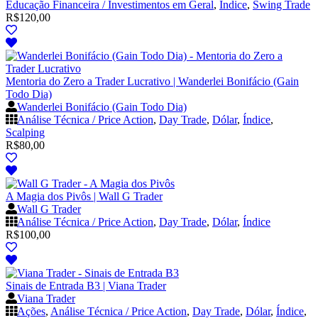
Educação Financeira / Investimentos em Geral
,
Índice
,
Swing Trade
R$
120,00
Mentoria do Zero a Trader Lucrativo | Wanderlei Bonifácio (Gain
Todo Dia)
Wanderlei Bonifácio (Gain Todo Dia)
Análise Técnica / Price Action
,
Day Trade
,
Dólar
,
Índice
,
Scalping
R$
80,00
A Magia dos Pivôs | Wall G Trader
Wall G Trader
Análise Técnica / Price Action
,
Day Trade
,
Dólar
,
Índice
R$
100,00
Sinais de Entrada B3 | Viana Trader
Viana Trader
Ações
,
Análise Técnica / Price Action
,
Day Trade
,
Dólar
,
Índice
,