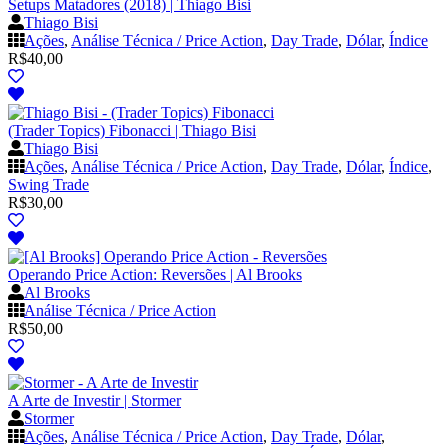
Setups Matadores (2018) | Thiago Bisi
Thiago Bisi
Ações
,
Análise Técnica / Price Action
,
Day Trade
,
Dólar
,
Índice
R$
40,00
(Trader Topics) Fibonacci | Thiago Bisi
Thiago Bisi
Ações
,
Análise Técnica / Price Action
,
Day Trade
,
Dólar
,
Índice
,
Swing Trade
R$
30,00
Operando Price Action: Reversões | Al Brooks
Al Brooks
Análise Técnica / Price Action
R$
50,00
A Arte de Investir | Stormer
Stormer
Ações
,
Análise Técnica / Price Action
,
Day Trade
,
Dólar
,