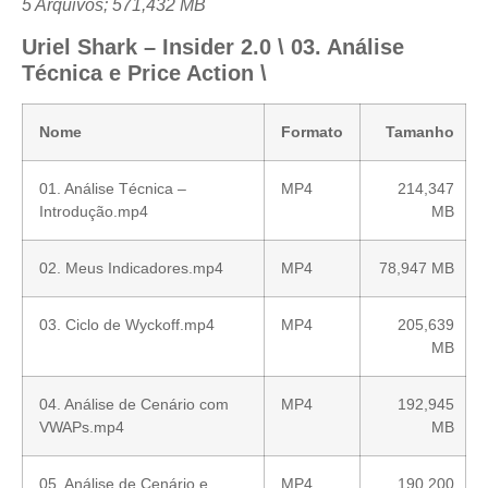
5 Arquivos; 571,432 MB
Uriel Shark – Insider 2.0 \ 03. Análise
Técnica e Price Action \
Nome
Formato
Tamanho
01. Análise Técnica –
MP4
214,347
Introdução.mp4
MB
02. Meus Indicadores.mp4
MP4
78,947 MB
03. Ciclo de Wyckoff.mp4
MP4
205,639
MB
04. Análise de Cenário com
MP4
192,945
VWAPs.mp4
MB
05. Análise de Cenário e
MP4
190,200