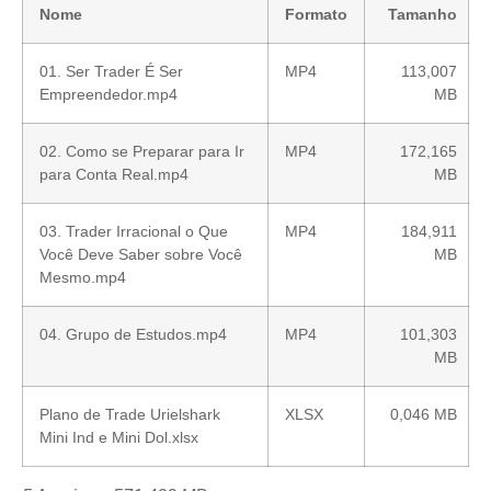
Nome
Formato
Tamanho
01. Ser Trader É Ser
MP4
113,007
Empreendedor.mp4
MB
02. Como se Preparar para Ir
MP4
172,165
para Conta Real.mp4
MB
03. Trader Irracional o Que
MP4
184,911
Você Deve Saber sobre Você
MB
Mesmo.mp4
04. Grupo de Estudos.mp4
MP4
101,303
MB
Plano de Trade Urielshark
XLSX
0,046 MB
Mini Ind e Mini Dol.xlsx