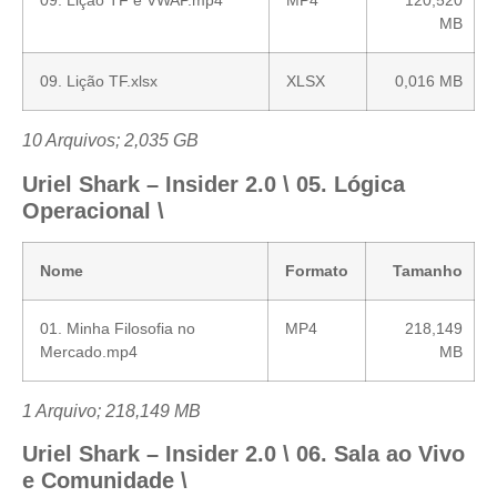
09. Lição TF e VWAP.mp4
MP4
120,520
MB
09. Lição TF.xlsx
XLSX
0,016 MB
10 Arquivos; 2,035 GB
Uriel Shark – Insider 2.0 \ 05. Lógica
Operacional \
Nome
Formato
Tamanho
01. Minha Filosofia no
MP4
218,149
Mercado.mp4
MB
1 Arquivo; 218,149 MB
Uriel Shark – Insider 2.0 \ 06. Sala ao Vivo
e Comunidade \