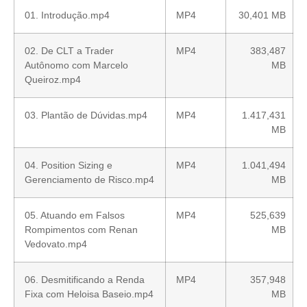
01. Introdução.mp4
MP4
30,401 MB
02. De CLT a Trader
MP4
383,487
Autônomo com Marcelo
MB
Queiroz.mp4
03. Plantão de Dúvidas.mp4
MP4
1.417,431
MB
04. Position Sizing e
MP4
1.041,494
Gerenciamento de Risco.mp4
MB
05. Atuando em Falsos
MP4
525,639
Rompimentos com Renan
MB
Vedovato.mp4
06. Desmitificando a Renda
MP4
357,948
Fixa com Heloisa Baseio.mp4
MB