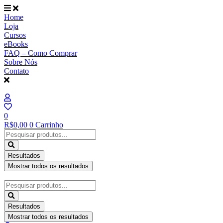
Ir
para
Home
o
Loja
conteúdo
Cursos
eBooks
FAQ – Como Comprar
Sobre Nós
Contato
0
R$
0,00
0
Carrinho
Pesquisar
...
Resultados
Mostrar todos os resultados
Pesquisar
...
Resultados
Mostrar todos os resultados