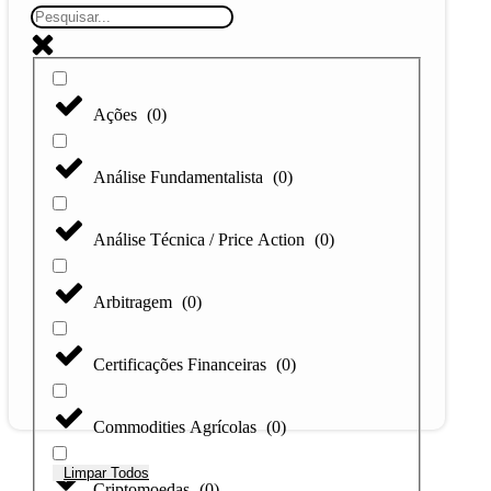
Ações
(
0
)
Análise Fundamentalista
(
0
)
Análise Técnica / Price Action
(
0
)
Arbitragem
(
0
)
Certificações Financeiras
(
0
)
Commodities Agrícolas
(
0
)
Limpar Todos
Criptomoedas
(
0
)