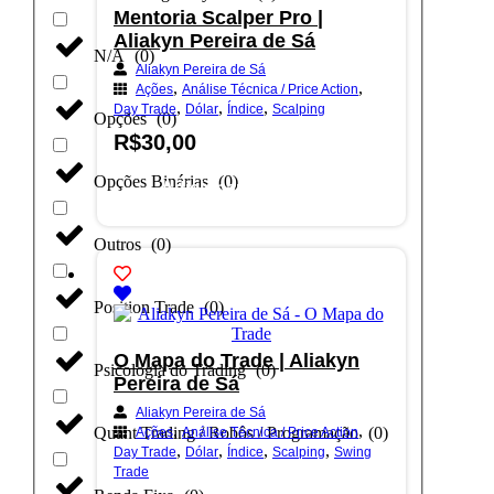
Mentoria Scalper Pro |
Aliakyn Pereira de Sá
N/A
(
0
)
Aliakyn Pereira de Sá
,
,
Ações
Análise Técnica / Price Action
,
,
,
Day Trade
Dólar
Índice
Scalping
Opções
(
0
)
R$
30,00
Opções Binárias
(
0
)
Adicionar ao carrinho
Outros
(
0
)
Position Trade
(
0
)
O Mapa do Trade | Aliakyn
Psicologia do Trading
(
0
)
Pereira de Sá
Aliakyn Pereira de Sá
,
,
Quant Trading / Robôs / Programação
(
0
)
Ações
Análise Técnica / Price Action
,
,
,
,
Day Trade
Dólar
Índice
Scalping
Swing
Trade