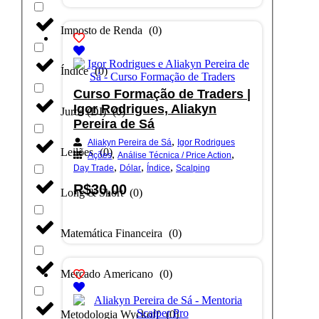
Imposto de Renda
(
0
)
Índice
(
0
)
Curso Formação de Traders |
Igor Rodrigues, Aliakyn
Juros (DI)
(
0
)
Pereira de Sá
,
Aliakyn Pereira de Sá
Igor Rodrigues
Leilões
(
0
)
,
,
Ações
Análise Técnica / Price Action
,
,
,
Day Trade
Dólar
Índice
Scalping
R$
30,00
Long & Short
(
0
)
Adicionar ao carrinho
Matemática Financeira
(
0
)
Mercado Americano
(
0
)
Metodologia Wyckoff
(
0
)