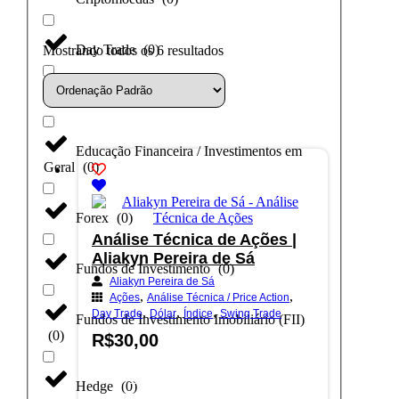
Day Trade
(
0
)
Mostrando todos os 6 resultados
Dólar
(
0
)
Educação Financeira / Investimentos em
Geral
(
0
)
Forex
(
0
)
Análise Técnica de Ações |
Aliakyn Pereira de Sá
Fundos de Investimento
(
0
)
Aliakyn Pereira de Sá
,
,
Ações
Análise Técnica / Price Action
,
,
,
Day Trade
Dólar
Índice
Swing Trade
Fundos de Investimento Imobiliário (FII)
(
0
)
R$
30,00
Adicionar ao carrinho
Hedge
(
0
)