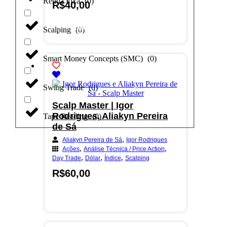
Renda Fixa
(
0
)
R$
40,00
Adicionar ao carrinho
Scalping
(
0
)
Smart Money Concepts (SMC)
(
0
)
Swing Trade
(
0
)
Scalp Master | Igor
Rodrigues, Aliakyn Pereira
Tape Reading
(
0
)
de Sá
,
Aliakyn Pereira de Sá
Igor Rodrigues
,
,
Ações
Análise Técnica / Price Action
,
,
,
Day Trade
Dólar
Índice
Scalping
R$
60,00
Adicionar ao carrinho