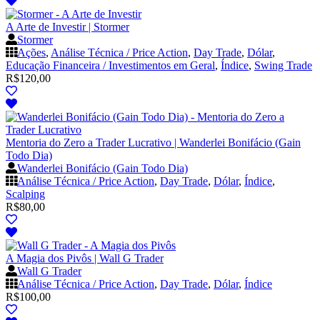
A Arte de Investir | Stormer
Stormer
Ações
,
Análise Técnica / Price Action
,
Day Trade
,
Dólar
,
Educação Financeira / Investimentos em Geral
,
Índice
,
Swing Trade
R$
120,00
Mentoria do Zero a Trader Lucrativo | Wanderlei Bonifácio (Gain
Todo Dia)
Wanderlei Bonifácio (Gain Todo Dia)
Análise Técnica / Price Action
,
Day Trade
,
Dólar
,
Índice
,
Scalping
R$
80,00
A Magia dos Pivôs | Wall G Trader
Wall G Trader
Análise Técnica / Price Action
,
Day Trade
,
Dólar
,
Índice
R$
100,00