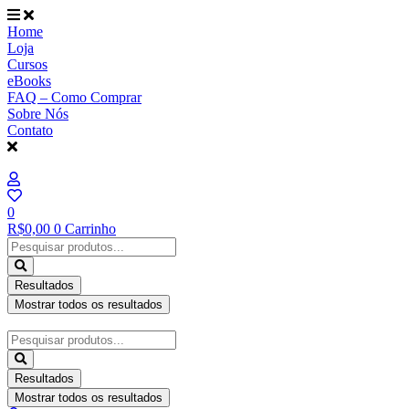
Ir
para
Home
o
Loja
conteúdo
Cursos
eBooks
FAQ – Como Comprar
Sobre Nós
Contato
0
R$
0,00
0
Carrinho
Pesquisar
...
Resultados
Mostrar todos os resultados
Pesquisar
...
Resultados
Mostrar todos os resultados