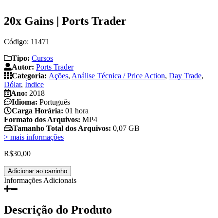
20x Gains | Ports Trader
Código: 11471
Tipo:
Cursos
Autor:
Ports Trader
Categoria:
Ações
,
Análise Técnica / Price Action
,
Day Trade
,
Dólar
,
Índice
Ano:
2018
Idioma:
Português
Carga Horária:
01 hora
Formato dos Arquivos:
MP4
Tamanho Total dos Arquivos:
0,07 GB
> mais informações
R$
30,00
20x
Adicionar ao carrinho
Gains
Informações Adicionais
|
Ports
Trader
Descrição do Produto
quantidade