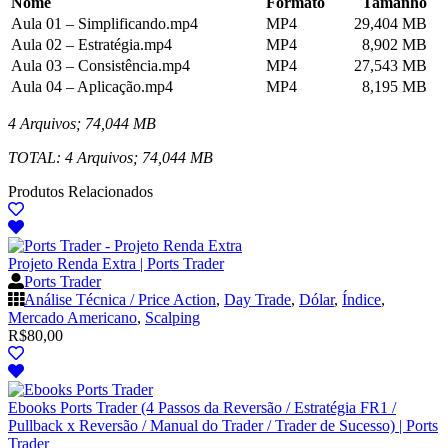
Nome
Formato
Tamanho
Aula 01 – Simplificando.mp4
MP4
29,404 MB
Aula 02 – Estratégia.mp4
MP4
8,902 MB
Aula 03 – Consistência.mp4
MP4
27,543 MB
Aula 04 – Aplicação.mp4
MP4
8,195 MB
4 Arquivos; 74,044 MB
TOTAL: 4 Arquivos; 74,044 MB
Produtos Relacionados
Projeto Renda Extra | Ports Trader
Ports Trader
Análise Técnica / Price Action
,
Day Trade
,
Dólar
,
Índice
,
Mercado Americano
,
Scalping
R$
80,00
Ebooks Ports Trader (4 Passos da Reversão / Estratégia FR1 /
Pullback x Reversão / Manual do Trader / Trader de Sucesso) | Ports
Trader