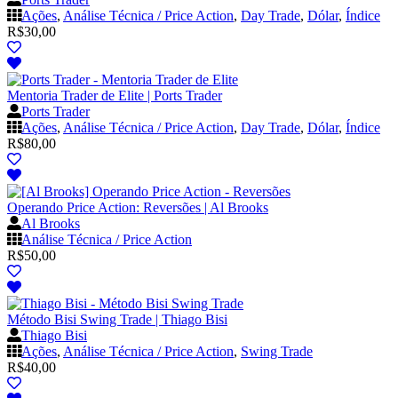
Ações
,
Análise Técnica / Price Action
,
Day Trade
,
Dólar
,
Índice
R$
30,00
Mentoria Trader de Elite | Ports Trader
Ports Trader
Ações
,
Análise Técnica / Price Action
,
Day Trade
,
Dólar
,
Índice
R$
80,00
Operando Price Action: Reversões | Al Brooks
Al Brooks
Análise Técnica / Price Action
R$
50,00
Método Bisi Swing Trade | Thiago Bisi
Thiago Bisi
Ações
,
Análise Técnica / Price Action
,
Swing Trade
R$
40,00