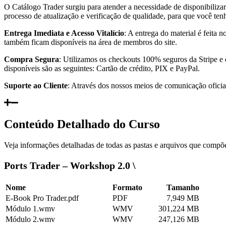
O Catálogo Trader surgiu para atender a necessidade de disponibiliza
processo de atualização e verificação de qualidade, para que você te
Entrega Imediata e Acesso Vitalício
: A entrega do material é feita
também ficam disponíveis na área de membros do site.
Compra Segura
: Utilizamos os checkouts 100% seguros da Stripe e
disponíveis são as seguintes: Cartão de crédito, PIX e PayPal.
Suporte ao Cliente
: Através dos nossos meios de comunicação oficiai
Conteúdo Detalhado do Curso
Veja informações detalhadas de todas as pastas e arquivos que compõe
Ports Trader – Workshop 2.0 \
Nome
Formato
Tamanho
E-Book Pro Trader.pdf
PDF
7,949 MB
Módulo 1.wmv
WMV
301,224 MB
Módulo 2.wmv
WMV
247,126 MB