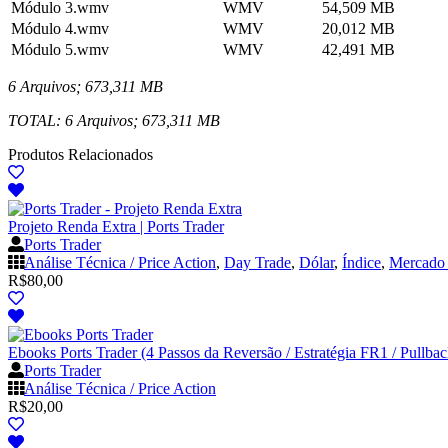
Módulo 3.wmv
WMV
54,509 MB
Módulo 4.wmv
WMV
20,012 MB
Módulo 5.wmv
WMV
42,491 MB
6 Arquivos; 673,311 MB
TOTAL: 6 Arquivos; 673,311 MB
Produtos Relacionados
Projeto Renda Extra | Ports Trader
Ports Trader
Análise Técnica / Price Action
,
Day Trade
,
Dólar
,
Índice
,
Mercado
R$
80,00
Ebooks Ports Trader (4 Passos da Reversão / Estratégia FR1 / Pullbac
Ports Trader
Análise Técnica / Price Action
R$
20,00