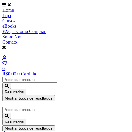
Ir
para
Home
o
Loja
conteúdo
Cursos
eBooks
FAQ – Como Comprar
Sobre Nós
Contato
0
R$
0,00
0
Carrinho
Pesquisar
...
Resultados
Mostrar todos os resultados
Pesquisar
...
Resultados
Mostrar todos os resultados