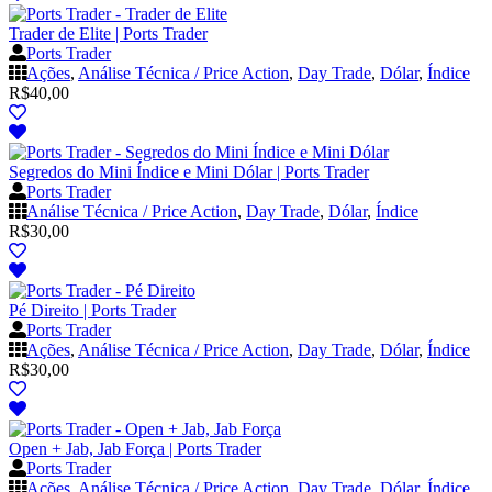
Trader de Elite | Ports Trader
Ports Trader
Ações
,
Análise Técnica / Price Action
,
Day Trade
,
Dólar
,
Índice
R$
40,00
Segredos do Mini Índice e Mini Dólar | Ports Trader
Ports Trader
Análise Técnica / Price Action
,
Day Trade
,
Dólar
,
Índice
R$
30,00
Pé Direito | Ports Trader
Ports Trader
Ações
,
Análise Técnica / Price Action
,
Day Trade
,
Dólar
,
Índice
R$
30,00
Open + Jab, Jab Força | Ports Trader
Ports Trader
Ações
,
Análise Técnica / Price Action
,
Day Trade
,
Dólar
,
Índice