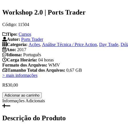
Workshop 2.0 | Ports Trader
Código: 11504
Tipo:
Cursos
Autor:
Ports Trader
Categoria:
Ações
,
Análise Técnica / Price Action
,
Day Trade
,
Dól
Ano:
2017
Idioma:
Português
Carga Horária:
04 horas
Formato dos Arquivos:
WMV
Tamanho Total dos Arquivos:
0,67 GB
> mais informações
R$
30,00
Workshop
Adicionar ao carrinho
2.0
Informações Adicionais
|
Ports
Trader
Descrição do Produto
quantidade