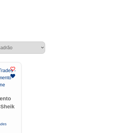
ento
 Sheik
ades