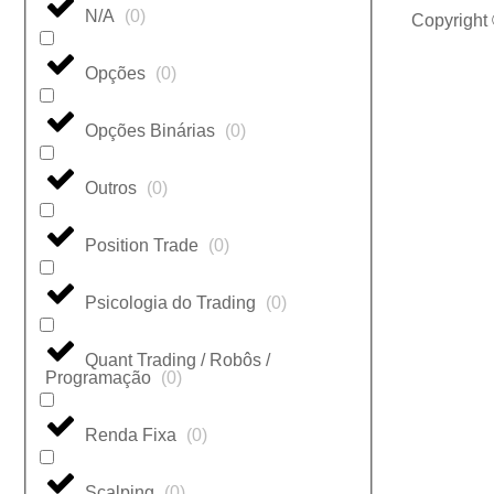
N/A
(
0
)
Copyright
Opções
(
0
)
Opções Binárias
(
0
)
Outros
(
0
)
Position Trade
(
0
)
Psicologia do Trading
(
0
)
Quant Trading / Robôs /
Programação
(
0
)
Renda Fixa
(
0
)
Scalping
(
0
)