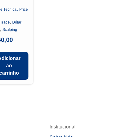
e Técnica / Price
n
,
,
 Trade
Dólar
,
Scalping
40,00
Adicionar
ao
carrinho
Institucional