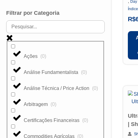
,
Day
Índice
Filtrar por Categoria
R$
Ações
(
0
)
Análise Fundamentalista
(
0
)
Análise Técnica / Price Action
(
0
)
Arbitragem
(
0
)
Ult
Certificações Financeiras
(
0
)
| S
Sh
Commodities Agrícolas
(
0
)