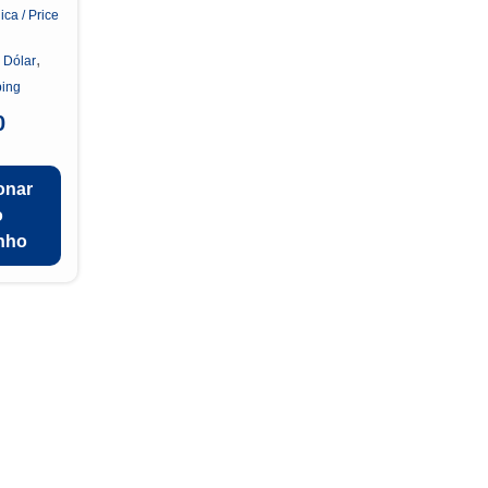
ica / Price
,
,
Dólar
ping
0
onar
o
inho