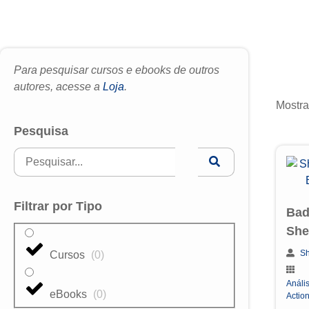
Para pesquisar cursos e ebooks de outros
autores, acesse a
Loja
.
Mostra
Pesquisa
Filtrar por Tipo
Bad
She
Sh
Cursos
(
0
)
Anális
eBooks
(
0
)
Actio