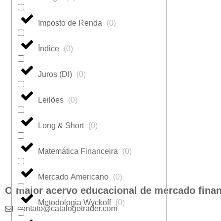
Imposto de Renda
(
0
)
Índice
(
0
)
Juros (DI)
(
0
)
Leilões
(
0
)
Long & Short
(
0
)
Matemática Financeira
(
0
)
Mercado Americano
(
0
)
O maior acervo educacional de mercado finan
Metodologia Wyckoff
(
0
)
contato@catalogotrader.com