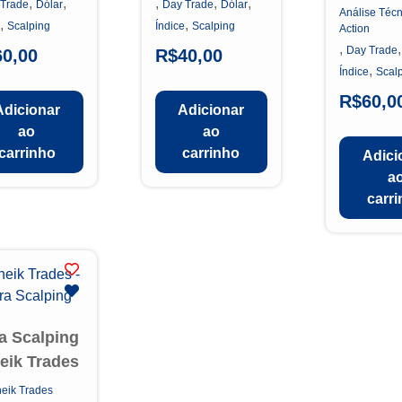
,
,
,
,
,
 Trade
Dólar
Day Trade
Dólar
Análise Técn
,
,
Scalping
Índice
Scalping
Action
,
Day Trade
60,00
R$
40,00
,
Índice
Scal
R$
60,0
Adicionar
Adicionar
ao
ao
carrinho
carrinho
Adici
a
carr
ra Scalping
heik Trades
eik Trades