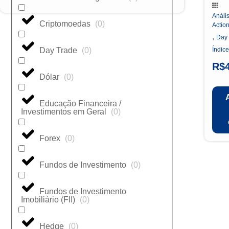
Anális
Criptomoedas
(
0
)
Actio
,
Day
Day Trade
(
0
)
Índice
R$
Dólar
(
0
)
Educação Financeira /
Investimentos em Geral
(
0
)
Forex
(
0
)
Fundos de Investimento
(
0
)
Fundos de Investimento
Imobiliário (FII)
(
0
)
Hedge
(
0
)