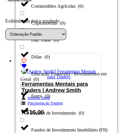
Commodities Agrícolas
(
0
)
Exibindo um único resultado
Criptomoedas
(
0
)
Day Trade
(
0
)
Dólar
(
0
)
Educação Financeira / Investimentos em
Geral
(
0
)
Ferramentas Mentais para
Traders | Andrew Smith
Forex
(
0
)
Andrew Smith
Psicologia do Trading
R$
10,00
Fundos de Investimento
(
0
)
Adicionar ao carrinho
Fundos de Investimento Imobiliário (FII)