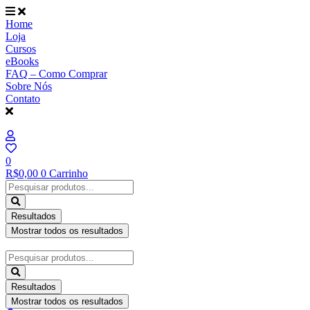
Ir
para
Home
o
Loja
conteúdo
Cursos
eBooks
FAQ – Como Comprar
Sobre Nós
Contato
0
R$
0,00
0
Carrinho
Pesquisar
...
Resultados
Mostrar todos os resultados
Pesquisar
...
Resultados
Mostrar todos os resultados