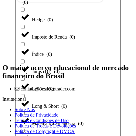
(
0
)
Hedge
(
0
)
Imposto de Renda
(
0
)
Índice
(
0
)
O maior acervo educacional de mercado
Juros (DI)
(
0
)
financeiro do Brasil
contato@catalogotrader.com
Leilões
(
0
)
Institucional
Long & Short
(
0
)
Sobre Nós
Política de Privacidade
Termos e Condições de Uso
Matemática Financeira
(
0
)
Política de Trocas e Devoluções
Política de Copyright e DMCA