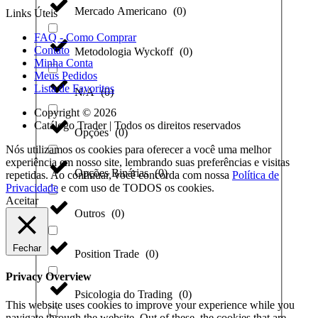
Mercado Americano
(
0
)
Links Úteis
FAQ - Como Comprar
Contato
Metodologia Wyckoff
(
0
)
Minha Conta
Meus Pedidos
Lista de Favoritos
N/A
(
0
)
Copyright © 2026
Catálogo Trader | Todos os direitos reservados
Opções
(
0
)
Nós utilizamos os cookies para oferecer a você uma melhor
experiência em nosso site, lembrando suas preferências e visitas
Opções Binárias
(
0
)
repetidas. Ao continuar, você concorda com nossa
Política de
Privacidade
e com uso de TODOS os cookies.
Aceitar
Outros
(
0
)
Fechar
Position Trade
(
0
)
Privacy Overview
Psicologia do Trading
(
0
)
This website uses cookies to improve your experience while you
navigate through the website. Out of these, the cookies that are