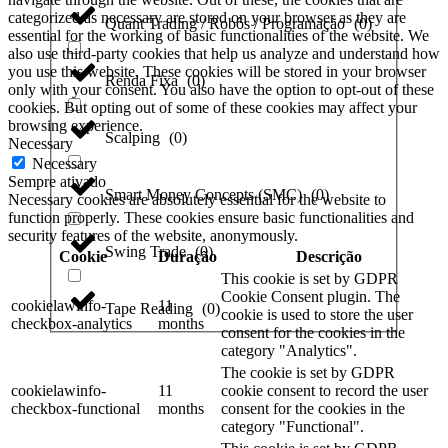
categorized as necessary are stored on your browser as they are
Quant Trading / Robôs / Programação
(
0
)
essential for the working of basic functionalities of the website. We
also use third-party cookies that help us analyze and understand how
you use this website. These cookies will be stored in your browser
Renda Fixa
(
0
)
only with your consent. You also have the option to opt-out of these
cookies. But opting out of some of these cookies may affect your
browsing experience.
Scalping
(
0
)
Necessary
Necessary
Sempre ativado
Smart Money Concepts (SMC)
(
0
)
Necessary cookies are absolutely essential for the website to
function properly. These cookies ensure basic functionalities and
security features of the website, anonymously.
Swing Trade
(
0
)
Cookie
Duração
Descrição
This cookie is set by GDPR
Cookie Consent plugin. The
cookielawinfo-
11
Tape Reading
(
0
)
cookie is used to store the user
checkbox-analytics
months
consent for the cookies in the
category "Analytics".
The cookie is set by GDPR
cookielawinfo-
11
cookie consent to record the user
checkbox-functional
months
consent for the cookies in the
category "Functional".