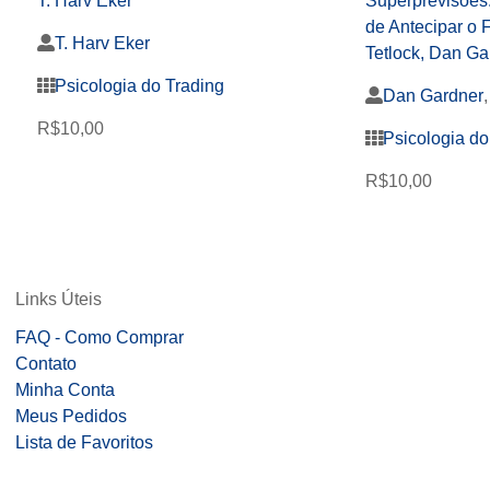
T. Harv Eker
Superprevisões:
de Antecipar o F
T. Harv Eker
Tetlock, Dan Ga
Psicologia do Trading
Dan Gardner
R$
10,00
Psicologia do
R$
10,00
Links Úteis
FAQ - Como Comprar
Contato
Minha Conta
Meus Pedidos
Lista de Favoritos