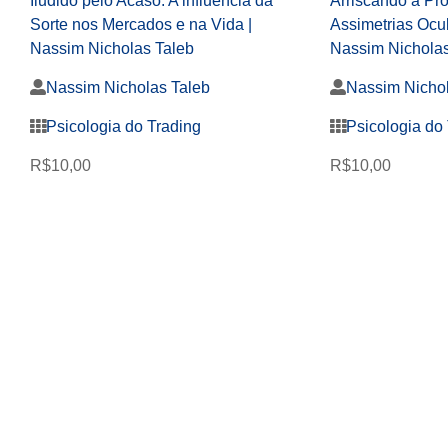
Iludido pelo Acaso: A influência da
Arriscando a Pró
Sorte nos Mercados e na Vida |
Assimetrias Ocul
Nassim Nicholas Taleb
Nassim Nicholas
Nassim Nicholas Taleb
Nassim Nichol
Psicologia do Trading
Psicologia do
R$
10,00
R$
10,00