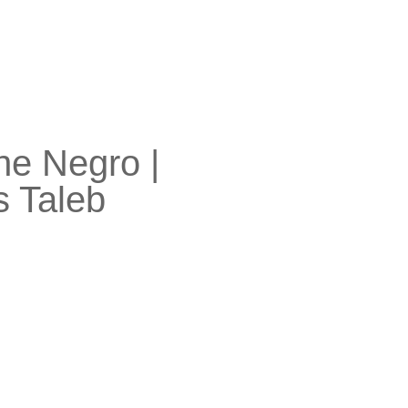
ne Negro |
s Taleb