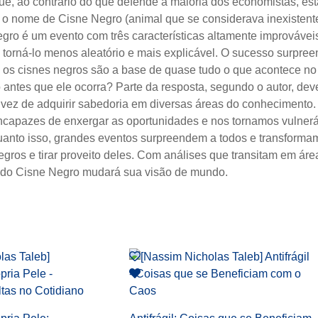
que, ao contrário do que defende a maioria dos economistas, 
 o nome de Cisne Negro (animal que se considerava inexistente a
ro é um evento com três características altamente improváveis
torná-lo menos aleatório e mais explicável. O sucesso surpree
 os cisnes negros são a base de quase tudo o que acontece no
tes que ele ocorra? Parte da resposta, segundo o autor, deve-
 vez de adquirir sabedoria em diversas áreas do conheciment
ncapazes de enxergar as oportunidades e nos tornamos vulneráv
uanto isso, grandes eventos surpreendem a todos e transforma
gros e tirar proveito deles. Com análises que transitam em áre
ica do Cisne Negro mudará sua visão de mundo.