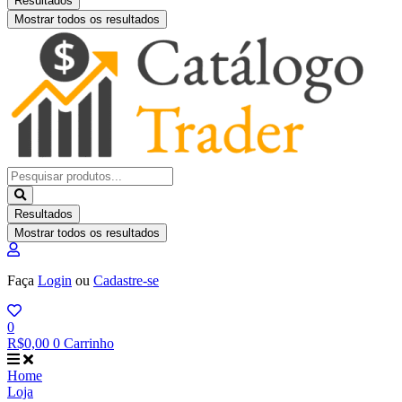
Resultados
Mostrar todos os resultados
Pesquisar
...
Resultados
Mostrar todos os resultados
Faça
Login
ou
Cadastre-se
0
R$
0,00
0
Carrinho
Home
Loja