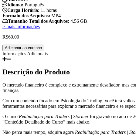
Idioma:
Português
Carga Horária:
11 horas
Formato dos Arquivos:
MP4
Tamanho Total dos Arquivos:
4,56 GB
> mais informações
R$
60,00
Reabilitação
Adicionar ao carrinho
para
Informações Adicionais
Traders
|
Stormer
Descrição do Produto
quantidade
O mercado financeiro é complexo e extremamente desafiador, mas c
finanças.
Com um conteúdo focado em Psicologia do Trading, você terá valiosas i
ferramentas necessárias para explorar o mercado financeiro e se especi
O curso
Reabilitação para Traders | Stormer
foi gravado no ano de 2
“Conteúdo Detalhado do Curso” mais abaixo.
Não perca mais tempo, adquira agora
Reabilitação para Traders | St