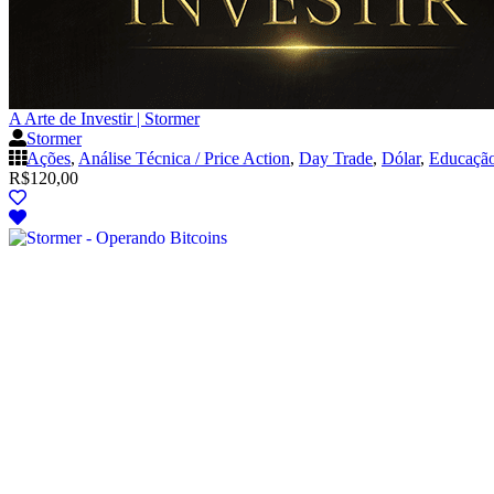
A Arte de Investir | Stormer
Stormer
Ações
,
Análise Técnica / Price Action
,
Day Trade
,
Dólar
,
Educação
R$
120,00