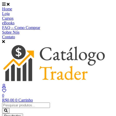
Ir
para
Home
o
Loja
conteúdo
Cursos
eBooks
FAQ – Como Comprar
Sobre Nós
Contato
0
R$
0,00
0
Carrinho
Pesquisar
...