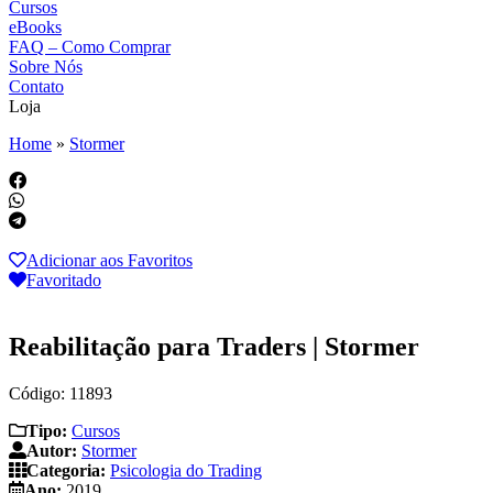
Cursos
eBooks
FAQ – Como Comprar
Sobre Nós
Contato
Loja
Home
»
Stormer
Adicionar aos Favoritos
Favoritado
Reabilitação para Traders | Stormer
Código: 11893
Tipo:
Cursos
Autor:
Stormer
Categoria:
Psicologia do Trading
Ano:
2019