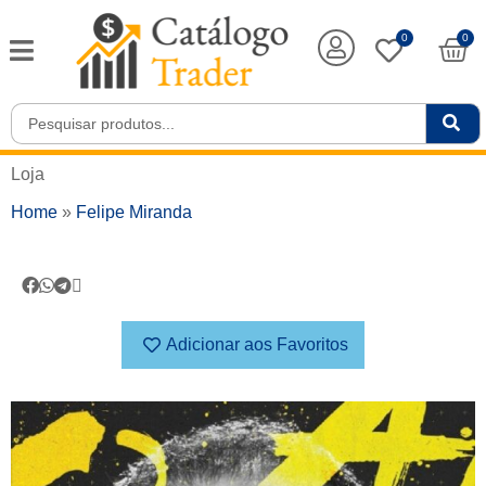
0
0
Loja
Home
»
Felipe Miranda
Adicionar aos Favoritos