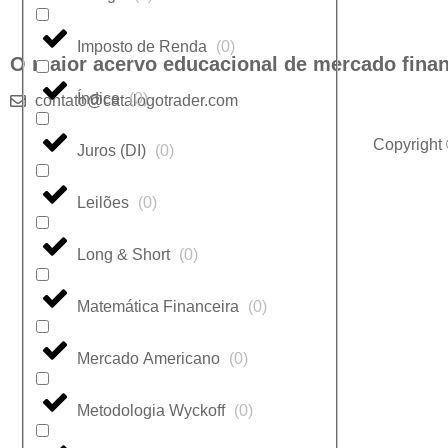
Imposto de Renda
(
0
)
O maior acervo educacional de mercado finan
Índice
(
0
)
contato@catalogotrader.com
Copyright
Juros (DI)
(
0
)
Leilões
(
0
)
Long & Short
(
0
)
Matemática Financeira
(
0
)
Mercado Americano
(
0
)
Metodologia Wyckoff
(
0
)