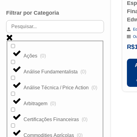
Esp
Fin
Filtrar por Categoria
Edw
Ed
Ou
R$
Ações
(
0
)
Análise Fundamentalista
(
0
)
Análise Técnica / Price Action
(
0
)
Arbitragem
(
0
)
Certificações Financeiras
(
0
)
Commodities Agrícolas
(
0
)