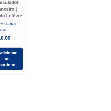
eculador
anceiro |
in Lefèvre
win Lefèvre
tros
10,00
Adicionar
ao
carrinho