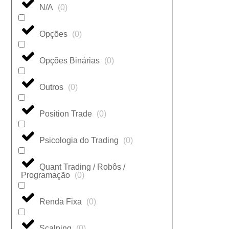
N/A
(
0
)
Opções
(
0
)
Opções Binárias
(
0
)
Outros
(
0
)
Position Trade
(
0
)
Psicologia do Trading
(
0
)
Quant Trading / Robôs /
Programação
(
0
)
Renda Fixa
(
0
)
Scalping
(
0
)