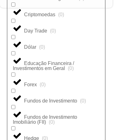
Criptomoedas
(
0
)
Day Trade
(
0
)
Dólar
(
0
)
Educação Financeira /
Investimentos em Geral
(
0
)
Forex
(
0
)
Fundos de Investimento
(
0
)
Fundos de Investimento
Imobiliário (FII)
(
0
)
Hedge
(
0
)