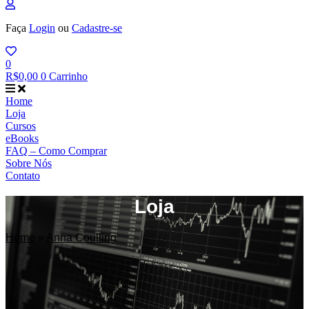
Faça
Login
ou
Cadastre-se
0
R$
0,00
0
Carrinho
Home
Loja
Cursos
eBooks
FAQ – Como Comprar
Sobre Nós
Contato
Loja
Home
»
Anna Coulling