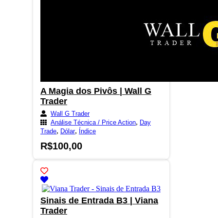
A Magia dos Pivôs | Wall G
Trader
Wall G Trader
,
Análise Técnica / Price Action
Day
,
,
Trade
Dólar
Índice
R$
100,00
Sinais de Entrada B3 | Viana
Trader