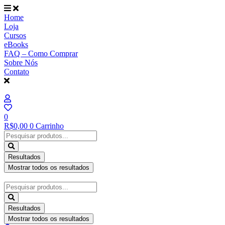
Ir
para
Home
o
Loja
conteúdo
Cursos
eBooks
FAQ – Como Comprar
Sobre Nós
Contato
0
R$
0,00
0
Carrinho
Pesquisar
...
Resultados
Mostrar todos os resultados
Pesquisar
...
Resultados
Mostrar todos os resultados