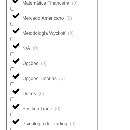
Matemática Financeira
(
0
)
Mercado Americano
(
0
)
Metodologia Wyckoff
(
0
)
N/A
(
0
)
Opções
(
0
)
Opções Binárias
(
0
)
Outros
(
0
)
Position Trade
(
0
)
Psicologia do Trading
(
0
)