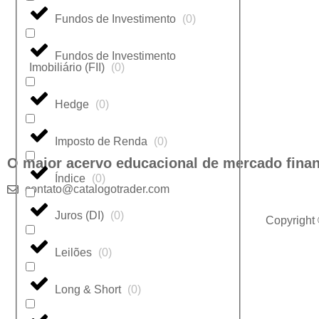
Fundos de Investimento
(
0
)
Fundos de Investimento
Imobiliário (FII)
(
0
)
Hedge
(
0
)
Imposto de Renda
(
0
)
O maior acervo educacional de mercado finan
Índice
(
0
)
contato@catalogotrader.com
Juros (DI)
(
0
)
Copyright
Leilões
(
0
)
Long & Short
(
0
)