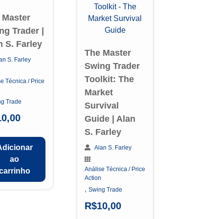
 Master
ng Trader |
n S. Farley
The Master
an S. Farley
Swing Trader
Toolkit: The
e Técnica / Price
n
Market
ng Trade
Survival
10,00
Guide | Alan
S. Farley
Adicionar
Alan S. Farley
ao
Análise Técnica / Price
carrinho
Action
,
Swing Trade
R$
10,00