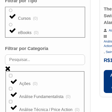
Filtrar por Tipo
The
Swi
Cursos
(
0
)
Ala
Al
eBooks
(
0
)
Anális
Actio
Filtrar por Categoria
,
Swi
R$
Ações
(
0
)
Análise Fundamentalista
(
0
)
Análise Técnica / Price Action
(
0
)