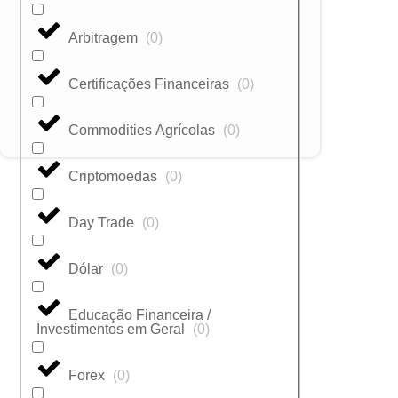
Arbitragem
(
0
)
Certificações Financeiras
(
0
)
Commodities Agrícolas
(
0
)
Criptomoedas
(
0
)
Day Trade
(
0
)
Dólar
(
0
)
Educação Financeira /
Investimentos em Geral
(
0
)
Forex
(
0
)