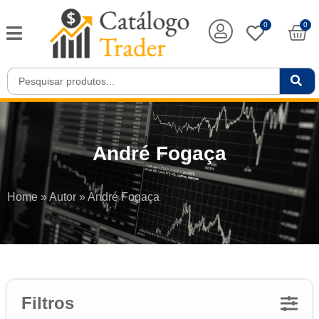
0
0
André Fogaça
Home
»
Autor
»
André Fogaça
Filtros