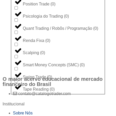
Position Trade
(
0
)
Psicologia do Trading
(
0
)
Quant Trading / Robôs / Programação
(
0
)
Renda Fixa
(
0
)
Scalping
(
0
)
Smart Money Concepts (SMC)
(
0
)
Swing Trade
(
0
)
O maior acervo educacional de mercado
financeiro do Brasil
Tape Reading
(
0
)
contato@catalogotrader.com
Institucional
Sobre Nós