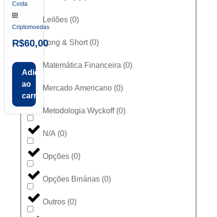
Costa
Leilões
(
0
)
Criptomoedas
R$
60,00
Long & Short
(
0
)
Matemática Financeira
(
0
)
Adicionar
ao
Mercado Americano
(
0
)
carrinho
Metodologia Wyckoff
(
0
)
N/A
(
0
)
Opções
(
0
)
Opções Binárias
(
0
)
Outros
(
0
)