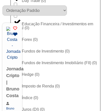
Day Trade
(
0
)
Dólar
(
0
)
Educação Financeira / Investimentos em
Geral
(
0
)
Forex
(
0
)
Fundos de Investimento
(
0
)
Fundos de Investimento Imobiliário (FII)
(
0
)
Jornada
Hedge
(
0
)
Cripto
|
Imposto de Renda
(
0
)
Bruno
Costa
Índice
(
0
)
Bruno
Juros (DI)
(
0
)