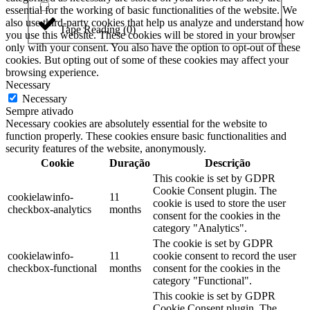
essential for the working of basic functionalities of the website. We
also use third-party cookies that help us analyze and understand how
Tape Reading
(
0
)
you use this website. These cookies will be stored in your browser
only with your consent. You also have the option to opt-out of these
cookies. But opting out of some of these cookies may affect your
browsing experience.
Necessary
Necessary
Sempre ativado
Necessary cookies are absolutely essential for the website to
function properly. These cookies ensure basic functionalities and
security features of the website, anonymously.
Cookie
Duração
Descrição
This cookie is set by GDPR
Cookie Consent plugin. The
cookielawinfo-
11
cookie is used to store the user
checkbox-analytics
months
consent for the cookies in the
category "Analytics".
The cookie is set by GDPR
cookielawinfo-
11
cookie consent to record the user
checkbox-functional
months
consent for the cookies in the
category "Functional".
This cookie is set by GDPR
Cookie Consent plugin. The