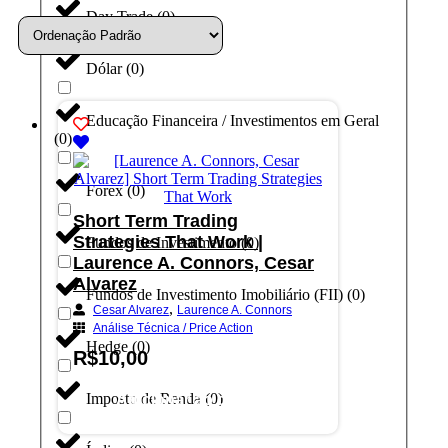
Day Trade
(
0
)
Dólar
(
0
)
Educação Financeira / Investimentos em Geral
(
0
)
Forex
(
0
)
Short Term Trading
Strategies That Work |
Fundos de Investimento
(
0
)
Laurence A. Connors, Cesar
Alvarez
Fundos de Investimento Imobiliário (FII)
(
0
)
,
Cesar Alvarez
Laurence A. Connors
Análise Técnica / Price Action
Hedge
(
0
)
R$
10,00
Imposto de Renda
(
0
)
Adicionar ao carrinho