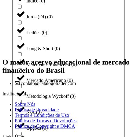
Índice
(
0
)
Juros (DI)
(
0
)
Leilões
(
0
)
Long & Short
(
0
)
O maior acervo educacional de mercado
Matemática Financeira
(
0
)
financeiro do Brasil
Mercado Americano
(
0
)
contato@catalogotrader.com
Institucional
Metodologia Wyckoff
(
0
)
Sobre Nós
Política de Privacidade
N/A
(
0
)
Termos e Condições de Uso
Política de Trocas e Devoluções
Política de Copyright e DMCA
Opções
(
0
)
Links Úteis