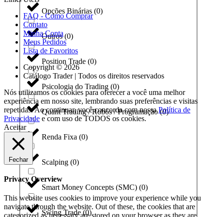
Opções Binárias
(
0
)
FAQ - Como Comprar
Contato
Minha Conta
Outros
(
0
)
Meus Pedidos
Lista de Favoritos
Position Trade
(
0
)
Copyright © 2026
Catálogo Trader | Todos os direitos reservados
Psicologia do Trading
(
0
)
Nós utilizamos os cookies para oferecer a você uma melhor
experiência em nosso site, lembrando suas preferências e visitas
repetidas. Ao continuar, você concorda com nossa
Política de
Quant Trading / Robôs / Programação
(
0
)
Privacidade
e com uso de TODOS os cookies.
Aceitar
Renda Fixa
(
0
)
Fechar
Scalping
(
0
)
Privacy Overview
Smart Money Concepts (SMC)
(
0
)
This website uses cookies to improve your experience while you
navigate through the website. Out of these, the cookies that are
Swing Trade
(
0
)
categorized as necessary are stored on your browser as they are