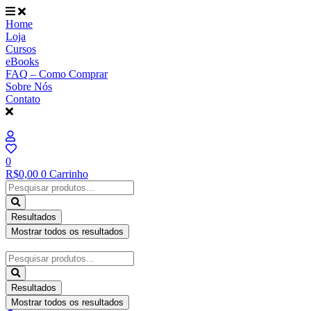
Ir
para
Home
o
Loja
conteúdo
Cursos
eBooks
FAQ – Como Comprar
Sobre Nós
Contato
0
R$
0,00
0
Carrinho
Pesquisar
...
Resultados
Mostrar todos os resultados
Pesquisar
...
Resultados
Mostrar todos os resultados