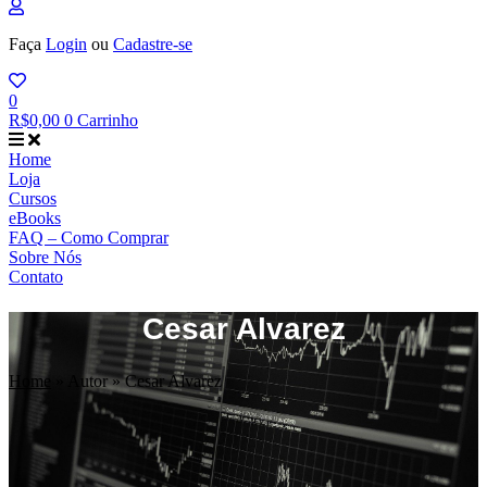
Faça
Login
ou
Cadastre-se
0
R$
0,00
0
Carrinho
Home
Loja
Cursos
eBooks
FAQ – Como Comprar
Sobre Nós
Contato
Cesar Alvarez
Home
»
Autor
»
Cesar Alvarez