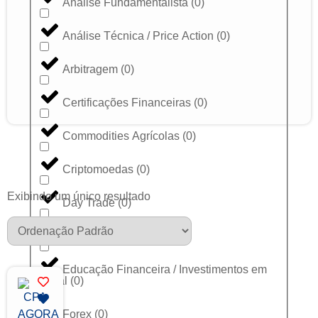
Análise Fundamentalista
(
0
)
Análise Técnica / Price Action
(
0
)
Arbitragem
(
0
)
Certificações Financeiras
(
0
)
Commodities Agrícolas
(
0
)
Criptomoedas
(
0
)
Exibindo um único resultado
Day Trade
(
0
)
Dólar
(
0
)
Educação Financeira / Investimentos em
Geral
(
0
)
Forex
(
0
)