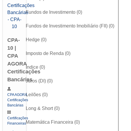
Fundos de Investimento
(
0
)
Fundos de Investimento Imobiliário (FII)
(
0
)
Hedge
(
0
)
CPA-
10 |
Imposto de Renda
(
0
)
CPA
AGORA
Índice
(
0
)
Certificações
Bancárias
Juros (DI)
(
0
)
Leilões
(
0
)
CPA AGORA
Certificações
Bancárias
Long & Short
(
0
)
Certificações
Matemática Financeira
(
0
)
Financeiras