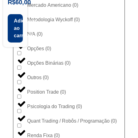
R$
60,00
Mercado Americano
(
0
)
Metodologia Wyckoff
(
0
)
Adicionar
ao
N/A
(
0
)
carrinho
Opções
(
0
)
Opções Binárias
(
0
)
Outros
(
0
)
Position Trade
(
0
)
Psicologia do Trading
(
0
)
Quant Trading / Robôs / Programação
(
0
)
Renda Fixa
(
0
)