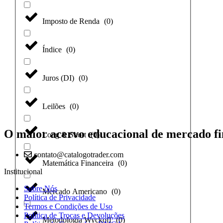
Imposto de Renda
(
0
)
Índice
(
0
)
Juros (DI)
(
0
)
Leilões
(
0
)
O maior acervo educacional de mercado fi
Long & Short
(
0
)
contato@catalogotrader.com
Matemática Financeira
(
0
)
Institucional
Sobre Nós
Mercado Americano
(
0
)
Política de Privacidade
Termos e Condições de Uso
Política de Trocas e Devoluções
Metodologia Wyckoff
(
0
)