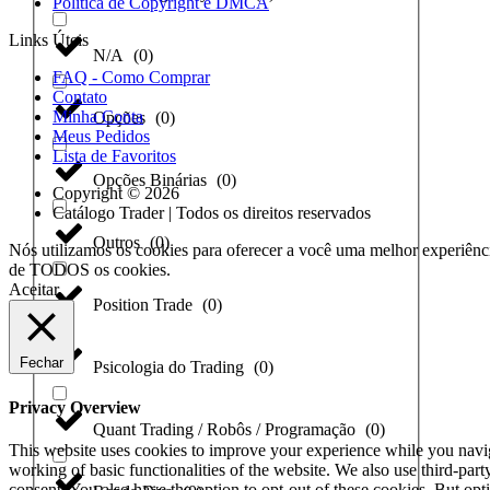
Política de Copyright e DMCA
Links Úteis
N/A
(
0
)
FAQ - Como Comprar
Contato
Minha Conta
Opções
(
0
)
Meus Pedidos
Lista de Favoritos
Opções Binárias
(
0
)
Copyright © 2026
Catálogo Trader | Todos os direitos reservados
Outros
(
0
)
Nós utilizamos os cookies para oferecer a você uma melhor experiênci
de TODOS os cookies.
Aceitar
Position Trade
(
0
)
Fechar
Psicologia do Trading
(
0
)
Privacy Overview
Quant Trading / Robôs / Programação
(
0
)
This website uses cookies to improve your experience while you navigat
working of basic functionalities of the website. We also use third-pa
consent. You also have the option to opt-out of these cookies. But op