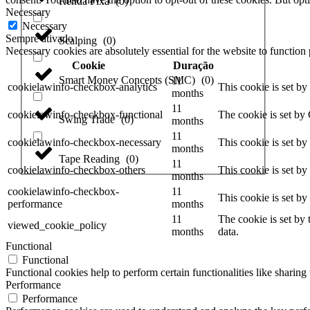
Renda Fixa
(
0
)
Necessary
Necessary
Sempre ativado
Scalping
(
0
)
Necessary cookies are absolutely essential for the website to function
Cookie
Duração
Smart Money Concepts (SMC)
(
0
)
11
cookielawinfo-checkbox-analytics
This cookie is set b
months
11
cookielawinfo-checkbox-functional
The cookie is set by
Swing Trade
(
0
)
months
11
cookielawinfo-checkbox-necessary
This cookie is set b
months
Tape Reading
(
0
)
11
cookielawinfo-checkbox-others
This cookie is set b
months
cookielawinfo-checkbox-
11
This cookie is set b
performance
months
11
The cookie is set by
viewed_cookie_policy
months
data.
Functional
Functional
Functional cookies help to perform certain functionalities like sharing 
Performance
Performance