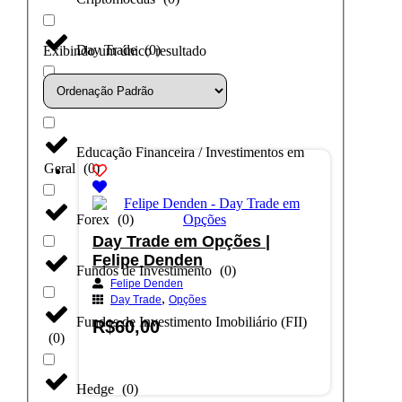
Day Trade
(
0
)
Exibindo um único resultado
Dólar
(
0
)
Educação Financeira / Investimentos em
Geral
(
0
)
Forex
(
0
)
Day Trade em Opções |
Felipe Denden
Fundos de Investimento
(
0
)
Felipe Denden
,
Day Trade
Opções
Fundos de Investimento Imobiliário (FII)
R$
60,00
(
0
)
Adicionar ao carrinho
Hedge
(
0
)