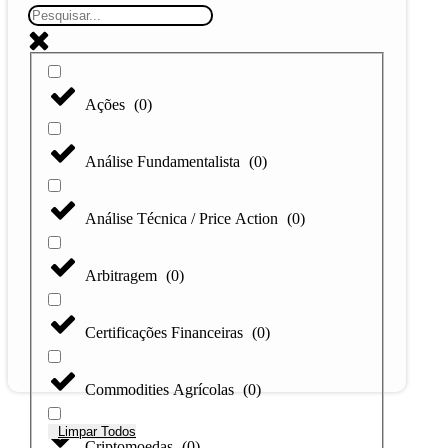
Ações
(
0
)
Análise Fundamentalista
(
0
)
Análise Técnica / Price Action
(
0
)
Arbitragem
(
0
)
Certificações Financeiras
(
0
)
Commodities Agrícolas
(
0
)
Limpar Todos
Criptomoedas
(
0
)