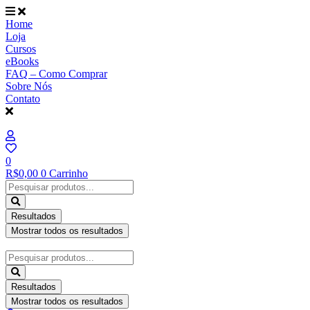
Ir
para
Home
o
Loja
conteúdo
Cursos
eBooks
FAQ – Como Comprar
Sobre Nós
Contato
0
R$
0,00
0
Carrinho
Pesquisar
...
Resultados
Mostrar todos os resultados
Pesquisar
...
Resultados
Mostrar todos os resultados