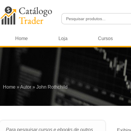
Home
Loja
Cursos
Home
»
Autor
»
John Rothchild
Para pesquisar cursos e ebooks de outros
Exibin