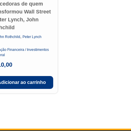
cedoras de quem
nsformou Wall Street
eter Lynch, John
hchild
,
hn Rothchild
Peter Lynch
ção Financeira / Investimentos
ral
10,00
Adicionar ao carrinho