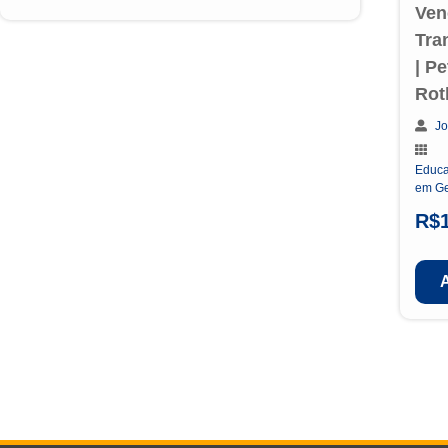
Ven
Tra
| P
Rot
Jo
Educa
em Ge
R$