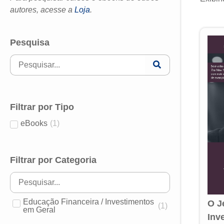
autores, acesse a
Loja
.
Pesquisa
Filtrar por Tipo
eBooks
(
1
)
Filtrar por Categoria
Educação Financeira / Investimentos
O J
(
1
)
em Geral
Inv