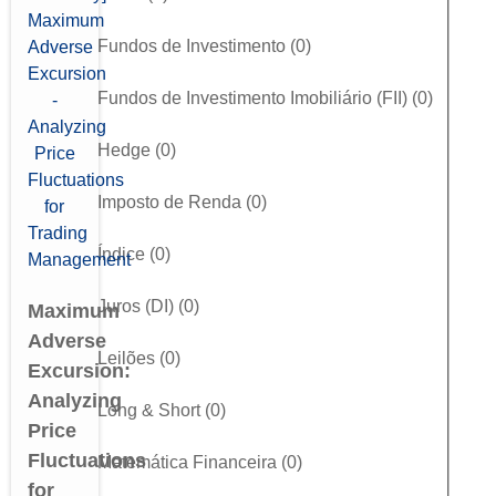
Fundos de Investimento
(
0
)
Fundos de Investimento Imobiliário (FII)
(
0
)
Hedge
(
0
)
Imposto de Renda
(
0
)
Índice
(
0
)
Juros (DI)
(
0
)
Maximum
Adverse
Leilões
(
0
)
Excursion:
Analyzing
Long & Short
(
0
)
Price
Fluctuations
Matemática Financeira
(
0
)
for