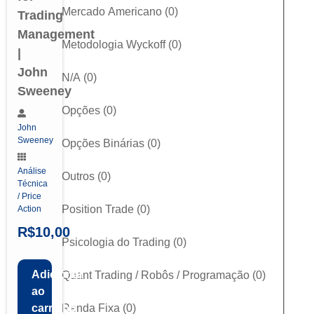
Mercado Americano
(
0
)
Trading
Management
Metodologia Wyckoff
(
0
)
|
John
N/A
(
0
)
Sweeney
Opções
(
0
)
John
Sweeney
Opções Binárias
(
0
)
Análise
Outros
(
0
)
Técnica
/ Price
Position Trade
(
0
)
Action
R$
10,00
Psicologia do Trading
(
0
)
Adicionar
Quant Trading / Robôs / Programação
(
0
)
ao
Renda Fixa
(
0
)
carrinho