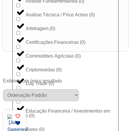
Análise Fundamentalista
(
0
)
Análise Técnica / Price Action
(
0
)
Arbitragem
(
0
)
Certificações Financeiras
(
0
)
Commodities Agrícolas
(
0
)
Criptomoedas
(
0
)
Exibindo um único resultado
Day Trade
(
0
)
Dólar
(
0
)
Educação Financeira / Investimentos em
Geral
(
0
)
Forex
(
0
)